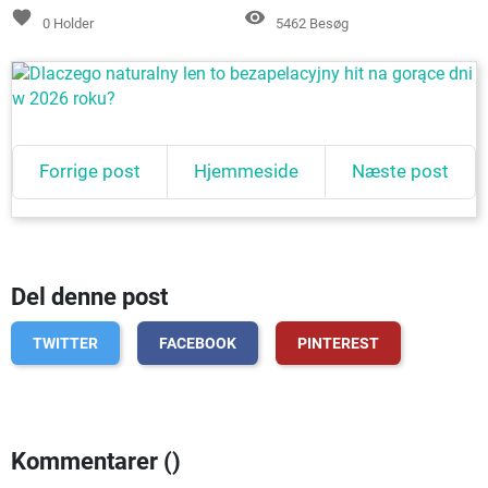
favorite
remove_red_eye
0
Holder
5462 Besøg
Forrige post
Hjemmeside
Næste post
Del denne post
TWITTER
FACEBOOK
PINTEREST
Kommentarer (
)