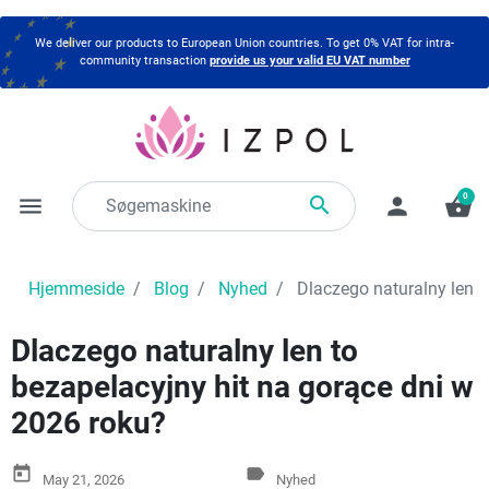
We deliver our products to European Union countries. To get 0% VAT for intra-
community transaction
provide us your valid EU VAT number
0

menu
person
shopping_basket
Hjemmeside
Blog
Nyhed
Dlaczego naturalny len t
Dlaczego naturalny len to
bezapelacyjny hit na gorące dni w
2026 roku?
today
label
May 21, 2026
Nyhed