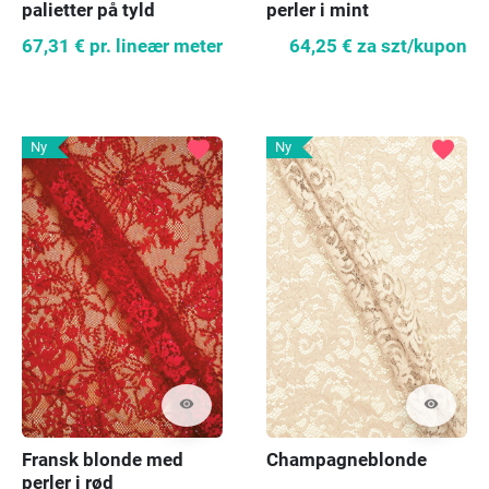
palietter på tyld
perler i mint
67,31 €
pr. lineær meter
64,25 €
za szt/kupon
favorite
favorite
Ny
Ny
visibility
visibility
Fransk blonde med
Champagneblonde
perler i rød