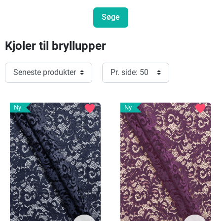
Kjoler til bryllupper
favorite
favorite
Ny
Ny