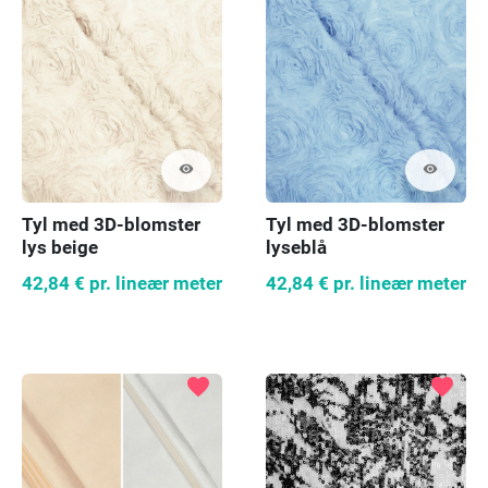
visibility
visibility
Tyl med 3D-blomster
Tyl med 3D-blomster
lys beige
lyseblå
42,84 €
pr. lineær meter
42,84 €
pr. lineær meter
favorite
favorite