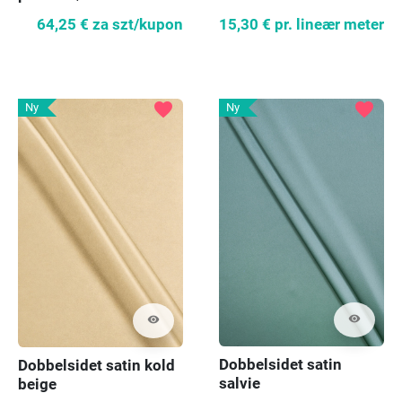
64,25 €
za szt/kupon
15,30 €
pr. lineær meter
favorite
favorite
Ny
Ny
visibility
visibility
Dobbelsidet satin
Dobbelsidet satin kold
salvie
beige