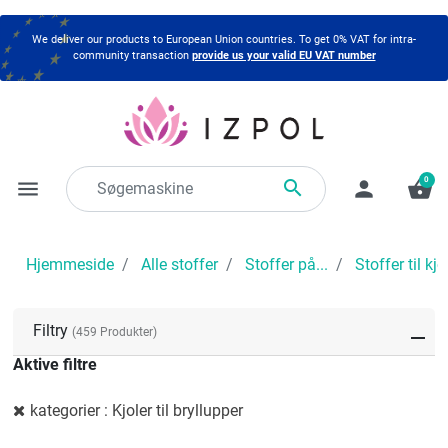
We deliver our products to European Union countries. To get 0% VAT for intra-
community transaction
provide us your valid EU VAT number
0

menu
person
shopping_basket
Hjemmeside
Alle stoffer
Stoffer på...
Stoffer til kjo
Filtry
(459 Produkter)
Aktive filtre
kategorier : Kjoler til bryllupper