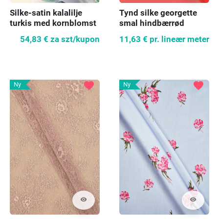
Silke-satin kalalilje
Tynd silke georgette
turkis med kornblomst
smal hindbærrød
54,83 €
za szt/kupon
11,63 €
pr. lineær meter
favorite
favorite
Ny
Ny
visibility
visibility