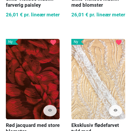
farverig paisley
med blomster
26,01 €
pr. lineær meter
26,01 €
pr. lineær meter
favorite
favorite
Ny
Ny
visibility
visibility
Rød jacquard med store
Eksklusiv flødefarvet