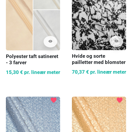
visibility
visibility
Hvide og sorte
Polyester taft satineret
pailletter med blomster
- 3 farver
70,37 €
pr. lineær meter
15,30 €
pr. lineær meter
favorite
favorite