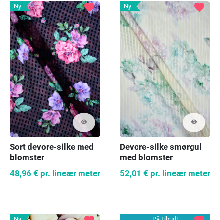
favorite
favorite
Ny
Ny
visibility
visibility
Sort devore-silke med
Devore-silke smørgul
blomster
med blomster
48,96 €
pr. lineær meter
52,01 €
pr. lineær meter
favorite
favorite
Ny
På tilbud!