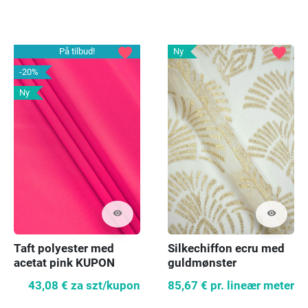
favorite
favorite
På tilbud!
Ny
-20%
Ny
visibility
visibility
Silkechiffon ecru med
Taft polyester med
guldmønster
acetat pink KUPON
160cm
85,67 €
pr. lineær meter
43,08 €
za szt/kupon