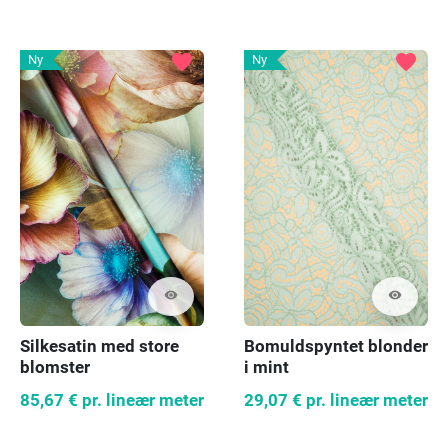
favorite
favorite
Ny
Ny
visibility
visibility
Silkesatin med store
Bomuldspyntet blonder
blomster
i mint
85,67 €
pr. lineær meter
29,07 €
pr. lineær meter