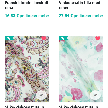
Viskosesatin lilla med
Fransk blonde i beskidt
roser
rosa
27,54 €
pr. lineær meter
16,83 €
pr. lineær meter
favorite
favorite
Ny
Ny
visibility
visibility
Silke-viskose muslin
Silke-viskose muslin