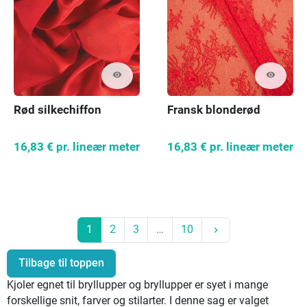
visibility
visibility
Fransk blonderød
Rød silkechiffon
16,83 €
pr. lineær meter
16,83 €
pr. lineær meter
Næste
1
2
3
…
10
keyboard_arrow_right
Tilbage til toppen
Kjoler egnet til bryllupper og bryllupper er syet i mange
forskellige snit, farver og stilarter. I denne sag er valget