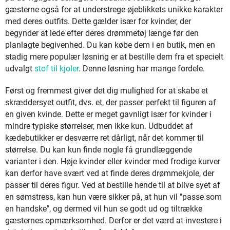
gæsterne også for at understrege øjeblikkets unikke karakter
med deres outfits. Dette gælder især for kvinder, der
begynder at lede efter deres drømmetøj længe før den
planlagte begivenhed. Du kan købe dem i en butik, men en
stadig mere populær løsning er at bestille dem fra et specielt
udvalgt
stof til kjoler
. Denne løsning har mange fordele.
Først og fremmest giver det dig mulighed for at skabe et
skræddersyet outfit, dvs. et, der passer perfekt til figuren af
en given kvinde. Dette er meget gavnligt især for kvinder i
mindre typiske størrelser, men ikke kun. Udbuddet af
kædebutikker er desværre ret dårligt, når det kommer til
størrelse. Du kan kun finde nogle få grundlæggende
varianter i den. Høje kvinder eller kvinder med frodige kurver
kan derfor have svært ved at finde deres drømmekjole, der
passer til deres figur. Ved at bestille hende til at blive syet af
en sømstress, kan hun være sikker på, at hun vil "passe som
en handske", og dermed vil hun se godt ud og tiltrække
gæsternes opmærksomhed. Derfor er det værd at investere i