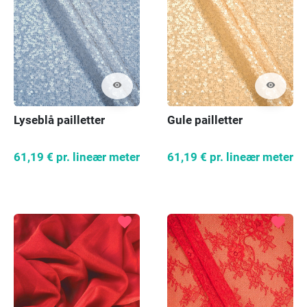
visibility
visibility
Lyseblå pailletter
Gule pailletter
61,19 €
pr. lineær meter
61,19 €
pr. lineær meter
favorite
favorite