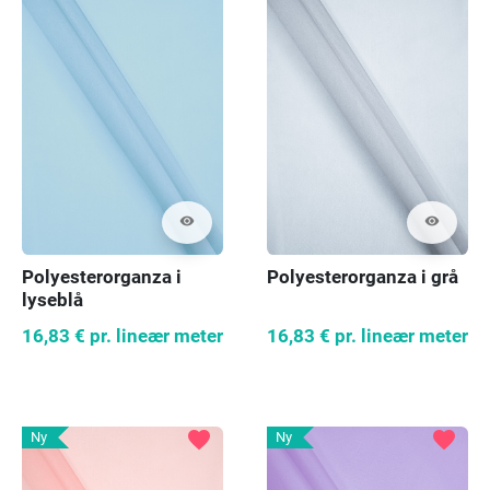
visibility
visibility
Polyesterorganza i
Polyesterorganza i grå
lyseblå
16,83 €
pr. lineær meter
16,83 €
pr. lineær meter
favorite
favorite
Ny
Ny