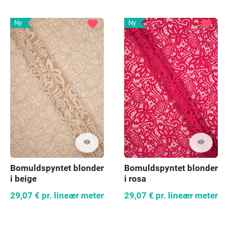
favorite
favorite
Ny
Ny
visibility
visibility
Bomuldspyntet blonder
Bomuldspyntet blonder
i beige
i rosa
29,07 €
pr. lineær meter
29,07 €
pr. lineær meter