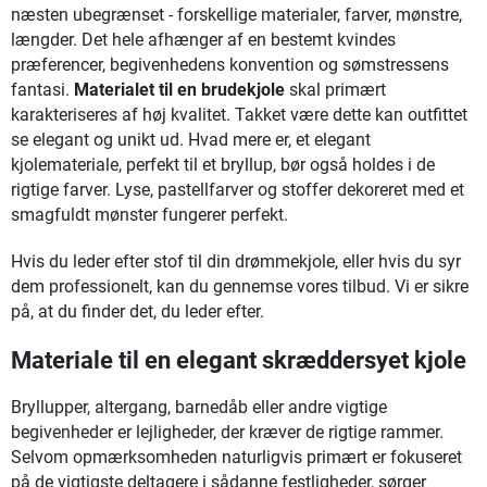
næsten ubegrænset - forskellige materialer, farver, mønstre,
længder. Det hele afhænger af en bestemt kvindes
præferencer, begivenhedens konvention og sømstressens
fantasi.
Materialet til en brudekjole
skal primært
karakteriseres af høj kvalitet. Takket være dette kan outfittet
se elegant og unikt ud. Hvad mere er, et elegant
kjolemateriale, perfekt til et bryllup, bør også holdes i de
rigtige farver. Lyse, pastellfarver og stoffer dekoreret med et
smagfuldt mønster fungerer perfekt.
Hvis du leder efter stof til din drømmekjole, eller hvis du syr
dem professionelt, kan du gennemse vores tilbud. Vi er sikre
på, at du finder det, du leder efter.
Materiale til en elegant skræddersyet kjole
Bryllupper, altergang, barnedåb eller andre vigtige
begivenheder er lejligheder, der kræver de rigtige rammer.
Selvom opmærksomheden naturligvis primært er fokuseret
på de vigtigste deltagere i sådanne festligheder, sørger