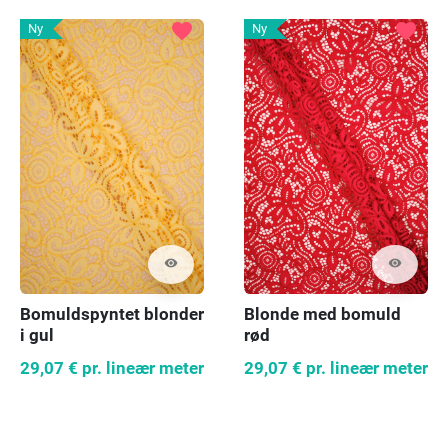
favorite
favorite
Ny
Ny
visibility
visibility
Bomuldspyntet blonder
Blonde med bomuld
i gul
rød
29,07 €
pr. lineær meter
29,07 €
pr. lineær meter