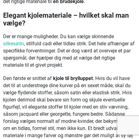
det rigtige materiale til
en brudekjole
.
Elegant kjolemateriale – hvilket skal man
vælge?
Der er mange muligheder. Du kan vælge skinnende
silkesatin
, stilfuld cadi eller tidløs strik. Det hele afhænger af
specifikke forventninger. Det er dog værd at overveje et par
spørgsmål, der hjælper dig med at vælge det rigtige
materiale til et givet projekt.
Den første er snittet af
kjole til brylluppet
. Hvis du vil have
det til at understrege dine kurver på en sexet måde, skal du
vælge flydende stoffer, såsom satin eller elastisk strik. Hvis
kjolen derimod skal bevare sin form og skjule eventuelle
figurfejl, vil elegante stoffer til kjoler med en stiv vævning,
såsom jacquard eller georgette, fungere bedre. Sådanne
forslag vælges normalt af modne kvinder, der bekymrer sig
om en tidløs, formel stil, men ikke kun. Et bredt udvalg af
materiale i mange farver og mønstre gør det muligt at sy tøj