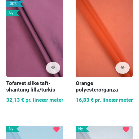
-30%
Ny
visibility
visibility
Orange
Tofarvet silke taft-
polyesterorganza
shantung lilla/turkis
NEDSAT
16,83 €
pr. lineær meter
32,13 €
pr. lineær meter
favorite
favorite
Ny
Ny