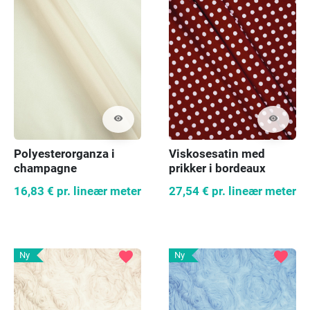
visibility
visibility
Polyesterorganza i
Viskosesatin med
champagne
prikker i bordeaux
16,83 €
pr. lineær meter
27,54 €
pr. lineær meter
favorite
favorite
Ny
Ny