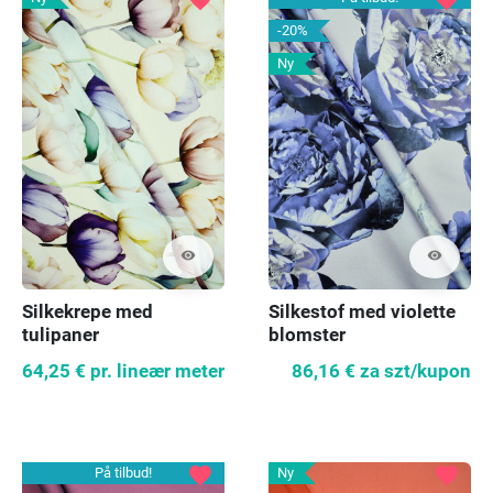
-20%
Ny
visibility
visibility
Silkekrepe med
Silkestof med violette
tulipaner
blomster
64,25 €
pr. lineær meter
86,16 €
za szt/kupon
favorite
favorite
På tilbud!
Ny