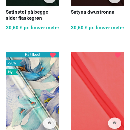
Satyna dwustronna
Satinstof på begge
sider flaskegrøn
30,60 €
pr. lineær meter
30,60 €
pr. lineær meter
favorite
favorite
På tilbud!
-20%
Ny
visibility
visibility