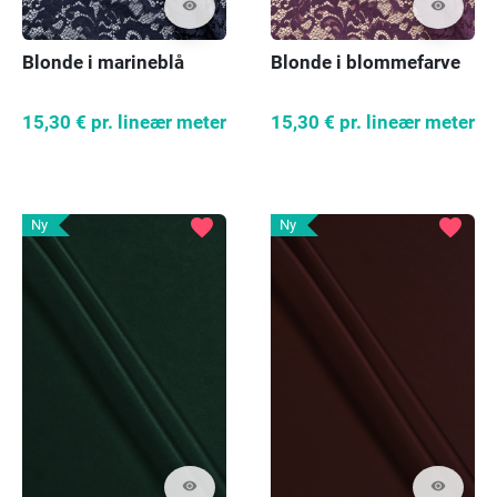
visibility
visibility
Blonde i marineblå
Blonde i blommefarve
15,30 €
pr. lineær meter
15,30 €
pr. lineær meter
favorite
favorite
Ny
Ny
visibility
visibility