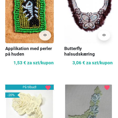
visibility
visibility
Applikation med perler
Butterfly
på huden
halsudskæring
applikation - brun
1,53 €
za szt/kupon
3,06 €
za szt/kupon
favorite
favorite
På tilbud!
-20%