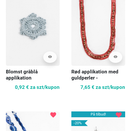
visibility
visibility
Blomst gråblå
Rød applikation med
applikation
guldperler -
halsudskæring
0,92 €
za szt/kupon
7,65 €
za szt/kupon
favorite
favorite
På tilbud!
-20%