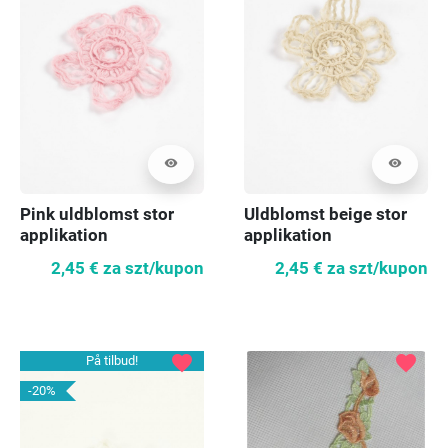
visibility
visibility
Pink uldblomst stor
Uldblomst beige stor
applikation
applikation
2,45 €
za szt/kupon
2,45 €
za szt/kupon
favorite
favorite
På tilbud!
-20%