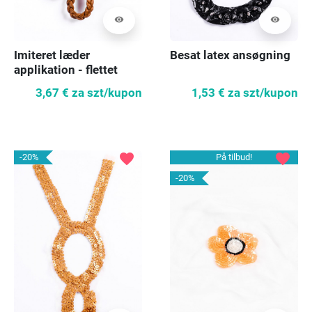
visibility
visibility
Imiteret læder
Besat latex ansøgning
applikation - flettet
3,67 €
za szt/kupon
1,53 €
za szt/kupon
favorite
favorite
-20%
På tilbud!
-20%