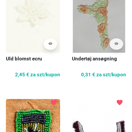
visibility
visibility
Uld blomst ecru
Undertøj ansøgning
2,45 €
za szt/kupon
0,31 €
za szt/kupon
favorite
favorite