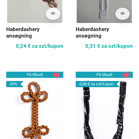
visibility
visibility
Haberdashery
Haberdashery
ansøgning
ansøgning
0,24 €
za szt/kupon
0,31 €
za szt/kupon
favorite
favorite
På tilbud!
På tilbud!
-20%
-3,06 €
za szt/kupon