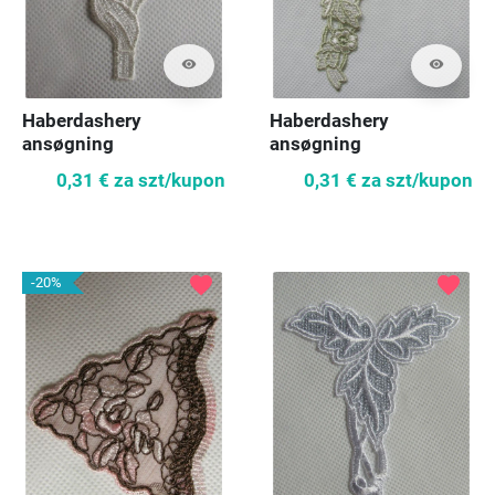
visibility
visibility
Haberdashery
Haberdashery
ansøgning
ansøgning
0,31 €
za szt/kupon
0,31 €
za szt/kupon
favorite
favorite
-20%