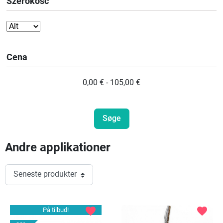
Szerokość
Cena
0,00 € - 105,00 €
Andre applikationer
favorite
favorite
På tilbud!