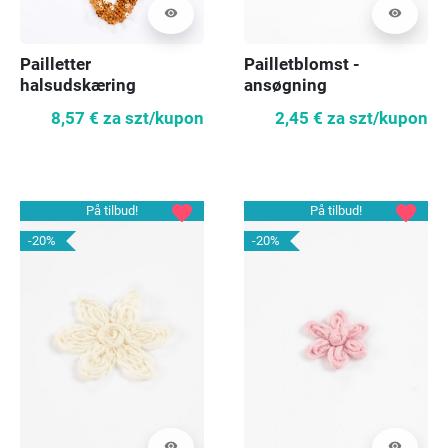
visibility
visibility
Pailletter
Pailletblomst -
halsudskæring
ansøgning
ansøgning
8,57 €
za szt/kupon
2,45 €
za szt/kupon
favorite
favorite
På tilbud!
På tilbud!
-20%
-20%
visibility
visibility