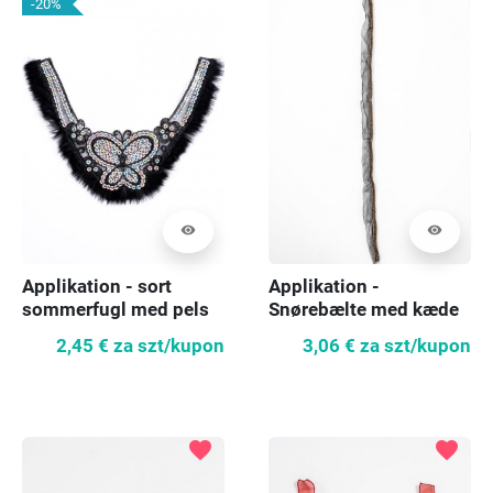
-20%
visibility
visibility
Applikation - sort
Applikation -
sommerfugl med pels
Snørebælte med kæde
2,45 €
za szt/kupon
3,06 €
za szt/kupon
favorite
favorite