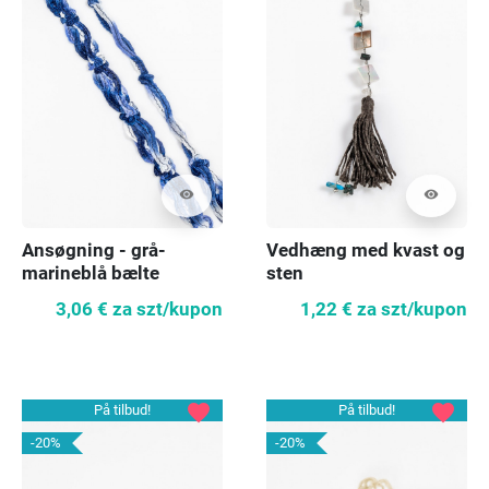
visibility
visibility
Ansøgning - grå-
Vedhæng med kvast og
marineblå bælte
sten
3,06 €
za szt/kupon
1,22 €
za szt/kupon
favorite
favorite
På tilbud!
På tilbud!
-20%
-20%