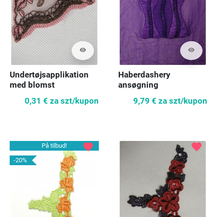
visibility
visibility
Undertøjsapplikation
Haberdashery
med blomst
ansøgning
0,31 €
za szt/kupon
9,79 €
za szt/kupon
favorite
favorite
På tilbud!
-20%