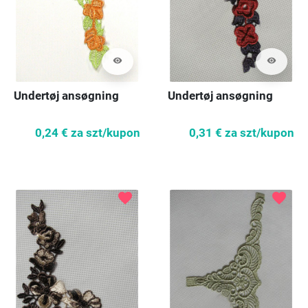
visibility
visibility
Undertøj ansøgning
Undertøj ansøgning
0,24 €
za szt/kupon
0,31 €
za szt/kupon
favorite
favorite