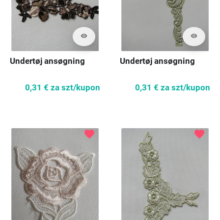
visibility
visibility
Undertøj ansøgning
Undertøj ansøgning
0,31 €
za szt/kupon
0,31 €
za szt/kupon
favorite
favorite