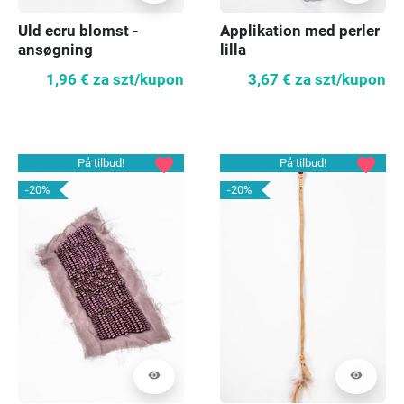
Uld ecru blomst -
Applikation med perler
ansøgning
lilla
1,96 €
za szt/kupon
3,67 €
za szt/kupon
favorite
favorite
På tilbud!
På tilbud!
-20%
-20%
visibility
visibility