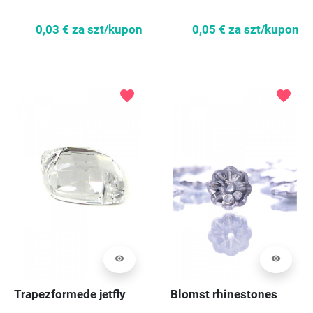
0,03 €
za szt/kupon
0,05 €
za szt/kupon
favorite
favorite
visibility
visibility
Trapezformede jetfly
Blomst rhinestones