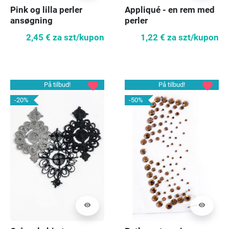
Pink og lilla perler
Appliqué - en rem med
ansøgning
perler
2,45 €
za szt/kupon
1,22 €
za szt/kupon
favorite
favorite
På tilbud!
På tilbud!
-20%
-50%
visibility
visibility