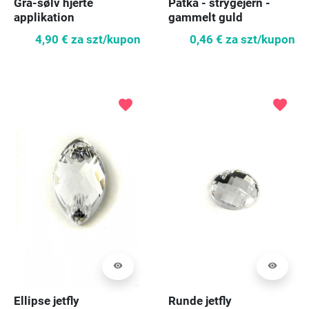
Grå-sølv hjerte
Patka - strygejern -
applikation
gammelt guld
4,90 €
za szt/kupon
0,46 €
za szt/kupon
favorite
favorite
visibility
visibility
Ellipse jetfly
Runde jetfly