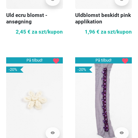
Uld ecru blomst -
Uldblomst beskidt pink
ansøgning
applikation
2,45 €
za szt/kupon
1,96 €
za szt/kupon
favorite
favorite
På tilbud!
På tilbud!
-20%
-20%
visibility
visibility