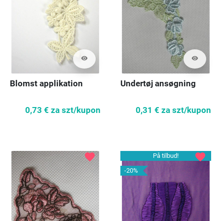
visibility
visibility
Blomst applikation
Undertøj ansøgning
0,73 €
za szt/kupon
0,31 €
za szt/kupon
favorite
favorite
På tilbud!
-20%