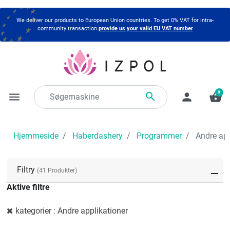
We deliver our products to European Union countries. To get 0% VAT for intra-
community transaction
provide us your valid EU VAT number
0

menu
person
shopping_basket
Hjemmeside
Haberdashery
Programmer
Andre app
Filtry
(41 Produkter)
Aktive filtre
kategorier : Andre applikationer