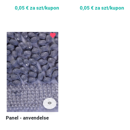
0,05 €
za szt/kupon
0,05 €
za szt/kupon
favorite
visibility
Panel - anvendelse