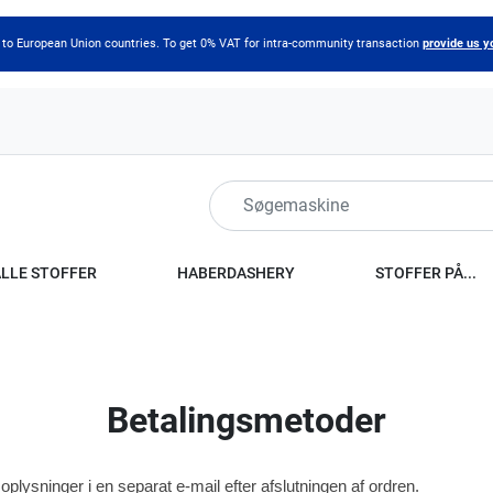
 to European Union countries. To get 0% VAT for intra-community transaction
provide us y
ALLE STOFFER
HABERDASHERY
STOFFER PÅ...
Betalingsmetoder
soplysninger i en separat e-mail efter afslutningen af ordren.