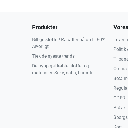
Produkter
Vores
Billige stoffer! Rabatter på op til 80%.
Leveri
Alvorligt!
Politik
Tjek de nyeste trends!
Tilbag
De hyppigst købte stoffer og
Om os
materialer. Silke, satin, bomuld.
Betali
Regula
GDPR
Prøve
Spørgs
Kort