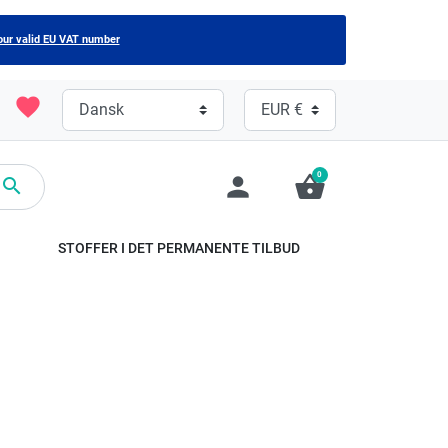
our valid EU VAT number
favorite
0
person
shopping_basket

STOFFER I DET PERMANENTE TILBUD