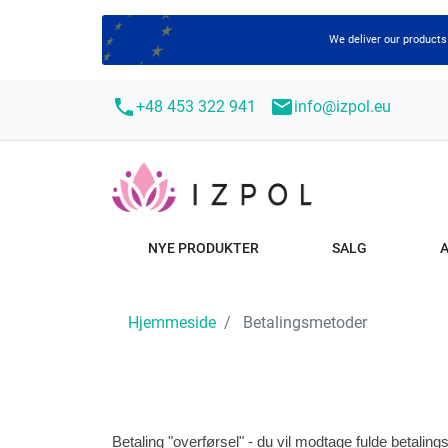
We deliver our products
call
mail
+48 453 322 941
info@izpol.eu
NYE PRODUKTER
SALG
Hjemmeside
Betalingsmetoder
Betaling "overførsel" - du vil modtage fulde betaling