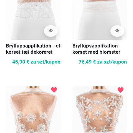
visibility
visibility
Bryllupsapplikation - et
Bryllupsapplikation -
korset tæt dekoreret
korset med blomster
med blomster
45,90 €
za szt/kupon
76,49 €
za szt/kupon
favorite
favorite