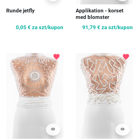
Runde jetfly
Applikation - korset
med blomster
0,05 €
za szt/kupon
91,79 €
za szt/kupon
favorite
favorite
visibility
visibility