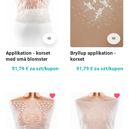
visibility
visibility
Applikation - korset
Bryllup applikation -
med små blomster
korset
91,79 €
za szt/kupon
91,79 €
za szt/kupon
favorite
favorite