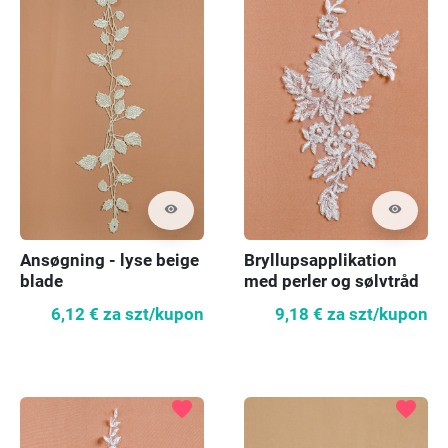
visibility
visibility
Ansøgning - lyse beige
Bryllupsapplikation
blade
med perler og sølvtråd
6,12 €
za szt/kupon
9,18 €
za szt/kupon
favorite
favorite