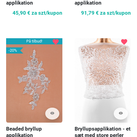
applikation
applikation
45,90 €
za szt/kupon
91,79 €
za szt/kupon
favorite
favorite
På tilbud!
-20%
visibility
visibility
Beaded bryllup
Bryllupsapplikation - et
applikation
sæt med store perler