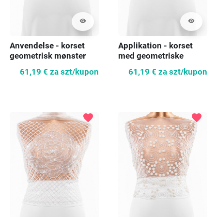
visibility
visibility
Anvendelse - korset
Applikation - korset
geometrisk mønster
med geometriske
mønstre
61,19 €
za szt/kupon
61,19 €
za szt/kupon
favorite
favorite