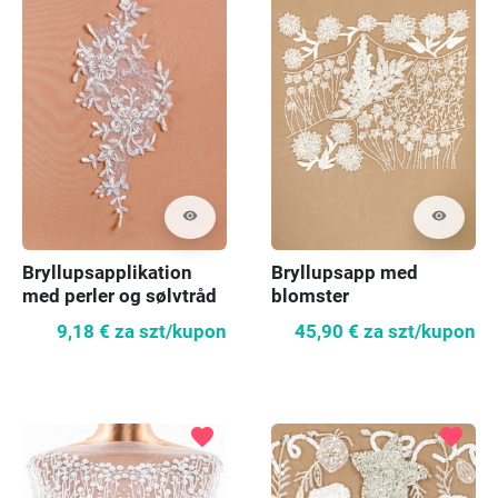
visibility
visibility
Bryllupsapplikation
Bryllupsapp med
med perler og sølvtråd
blomster
9,18 €
za szt/kupon
45,90 €
za szt/kupon
favorite
favorite