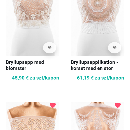
visibility
visibility
Bryllupsapp med
Bryllupsapplikation -
blomster
korset med en stor
blomst
45,90 €
za szt/kupon
61,19 €
za szt/kupon
favorite
favorite