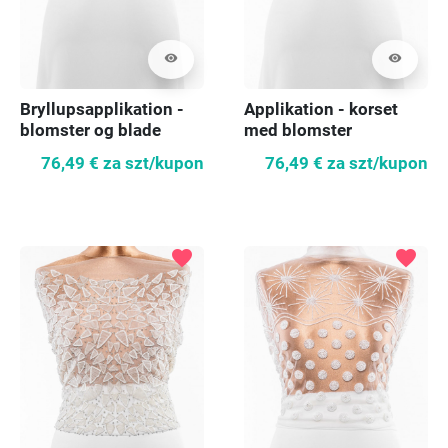
visibility
visibility
Bryllupsapplikation -
Applikation - korset
blomster og blade
med blomster
76,49 €
za szt/kupon
76,49 €
za szt/kupon
favorite
favorite