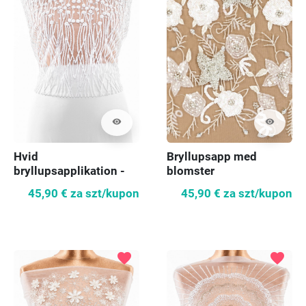
visibility
visibility
Hvid
Bryllupsapp med
bryllupsapplikation -
blomster
korset
45,90 €
za szt/kupon
45,90 €
za szt/kupon
favorite
favorite