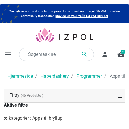
We deliver our products to European Union countries. To get 0% VAT for intra-
community transaction
provide us your valid EU VAT number
0

menu
person
shopping_basket
Hjemmeside
Haberdashery
Programmer
Apps til b
Filtry
(45 Produkter)
Aktive filtre
kategorier : Apps til bryllup