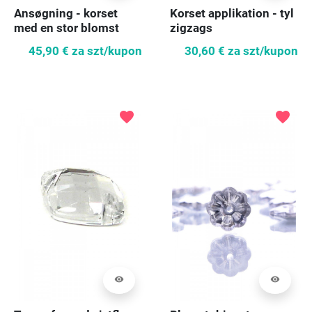
Ansøgning - korset
Korset applikation - tyl
med en stor blomst
zigzags
45,90 €
za szt/kupon
30,60 €
za szt/kupon
favorite
favorite
visibility
visibility