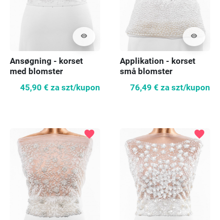
visibility
visibility
Ansøgning - korset
Applikation - korset
med blomster
små blomster
45,90 €
za szt/kupon
76,49 €
za szt/kupon
favorite
favorite