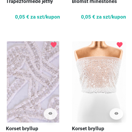
Trapezformede jetfly
Blomst rhinestones
0,05 €
za szt/kupon
0,05 €
za szt/kupon
favorite
favorite
visibility
visibility
Korset bryllup
Korset bryllup