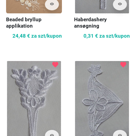
visibility
visibility
Beaded bryllup
Haberdashery
applikation
ansøgning
24,48 €
za szt/kupon
0,31 €
za szt/kupon
favorite
favorite
visibility
visibility