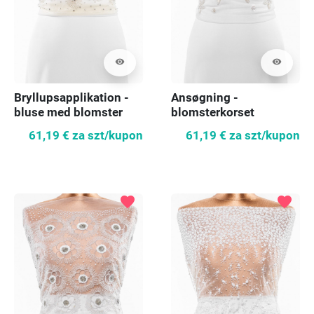
visibility
visibility
Bryllupsapplikation -
Ansøgning -
bluse med blomster
blomsterkorset
61,19 €
za szt/kupon
61,19 €
za szt/kupon
favorite
favorite