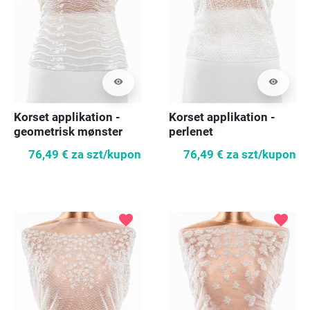
visibility
visibility
Korset applikation -
Korset applikation -
geometrisk mønster
perlenet
76,49 €
za szt/kupon
76,49 €
za szt/kupon
favorite
favorite