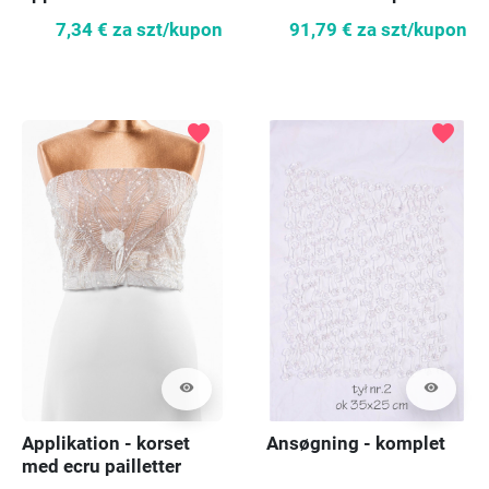
7,34 €
za szt/kupon
91,79 €
za szt/kupon
favorite
favorite
visibility
visibility
Applikation - korset
Ansøgning - komplet
med ecru pailletter