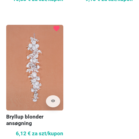
favorite
visibility
Bryllup blonder
ansøgning
6,12 €
za szt/kupon