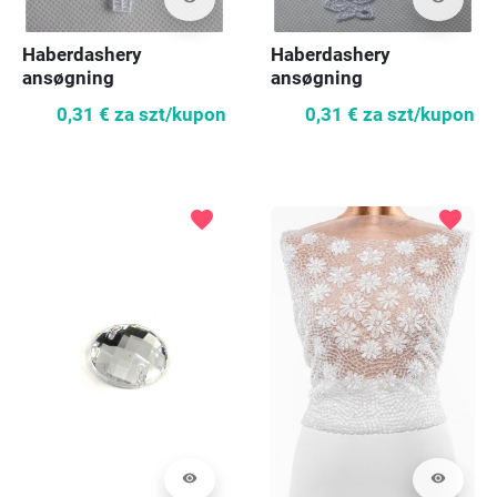
Haberdashery
Haberdashery
ansøgning
ansøgning
0,31 €
za szt/kupon
0,31 €
za szt/kupon
favorite
favorite
visibility
visibility