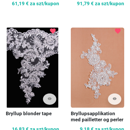
61,19 €
za szt/kupon
91,79 €
za szt/kupon
favorite
favorite
visibility
visibility
Bryllup blonder tape
Bryllupsapplikation
med pailletter og perler
16,83 €
za szt/kupon
9,18 €
za szt/kupon