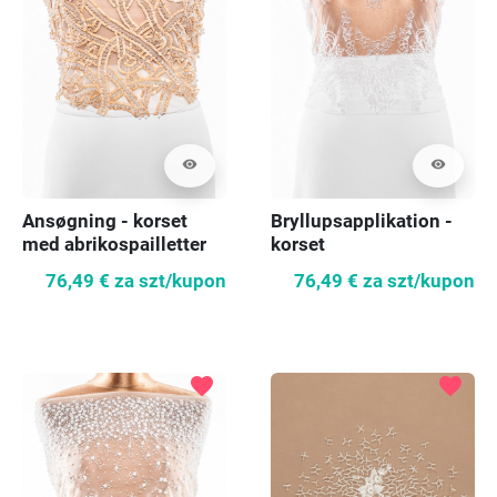
visibility
visibility
Ansøgning - korset
Bryllupsapplikation -
med abrikospailletter
korset
76,49 €
za szt/kupon
76,49 €
za szt/kupon
favorite
favorite