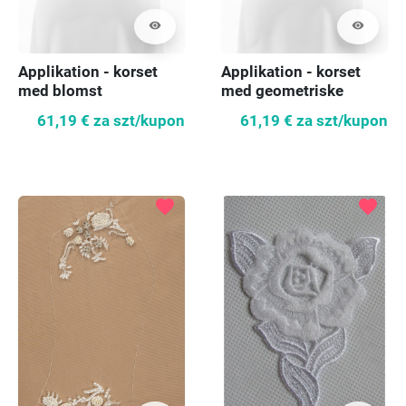
visibility
visibility
Applikation - korset
Applikation - korset
med blomst
med geometriske
mønstre
61,19 €
za szt/kupon
61,19 €
za szt/kupon
favorite
favorite