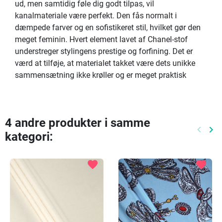
ud, men samtidig føle dig godt tilpas, vil
kanalmateriale være perfekt. Den fås normalt i
dæmpede farver og en sofistikeret stil, hvilket gør den
meget feminin. Hvert element lavet af Chanel-stof
understreger stylingens prestige og forfining. Det er
værd at tilføje, at materialet takket være dets unikke
sammensætning ikke krøller og er meget praktisk
4 andre produkter i samme
keyboard_arrow_left
keyboard_arrow_right
kategori:
Tidlige
Næ
favorite
favorite