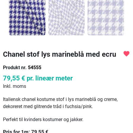
Chanel stof lys marineblå med ecru
favorite
Produkt nr.
54555
79,55 €
pr. lineær meter
Inkl. moms
Italiensk chanel kostume stof i lys marineblå og creme,
dekoreret med glitrende tråd i fuchsia/pink.
Perfekt til kvinders kostumer og jakker.
Pris for
1
m:
79,55
€