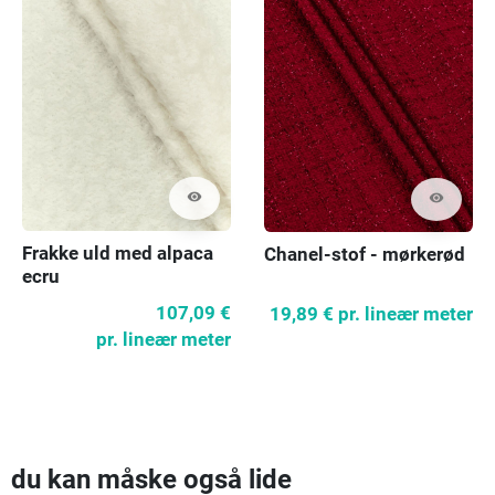
visibility
visibility
Frakke uld med alpaca
Chanel-stof - mørkerød
ecru
107,09 €
19,89 €
pr. lineær meter
pr. lineær meter
du kan måske også lide