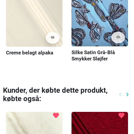
visibility
visibility
Silke Satin Grå-Blå
Creme belagt alpaka
Smykker Sløjfer
Kunder, der købte dette produkt,
keyboard_arrow_left
keyboard_arrow_right
købte også:
Tidlige
Næ
favorite
favorite