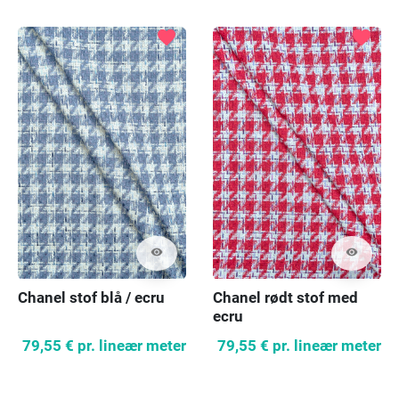
favorite
favorite
visibility
visibility
Chanel stof blå / ecru
Chanel rødt stof med
ecru
79,55 €
pr. lineær meter
79,55 €
pr. lineær meter