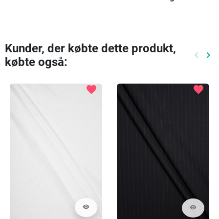
et lille mønster
Kunder, der købte dette produkt,
keyboard_arrow_left
keyboard_arrow_right
købte også:
Tidlige
Næ
favorite
favorite
visibility
visibility