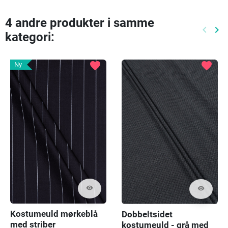
4 andre produkter i samme
keyboard_arrow_left
keyboard_arrow_right
kategori:
Tidlige
Næ
favorite
favorite
Ny
visibility
visibility
Kostumeuld mørkeblå
Dobbeltsidet
med striber
kostumeuld - grå med