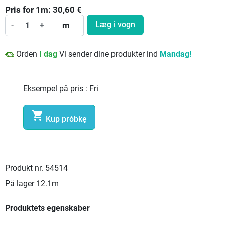
Pris for
1
m:
30,60
€
Læg i vogn
-
+
m
Orden
I dag
Vi sender dine produkter ind
Mandag!
Eksempel på pris :
Fri

Kup próbkę
Produkt nr.
54514
På lager
12.1m
Produktets egenskaber