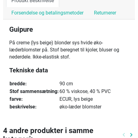
Produkt Beskrivelse
Forsendelse og betalingsmetoder
Returnerer
Guipure
På creme (lys beige) blonder sys hvide øko-
læderblomster på. Stof beregnet til kjoler, bluser og
nederdele. Ikke-elastisk stof.
Tekniske data
bredde:
90 cm
Stof sammensætning:
60 % viskose, 40 % PVC
farve:
ECUR, lys beige
beskrivelse:
øko-læder blomster
4 andre produkter i samme
keyboard_arrow_left
keyboard_arrow_right
Tidlige
Næ