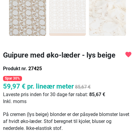
Guipure med øko-læder - lys beige
favorite
Produkt nr.
27425
Spar 30%
59,97 €
pr. lineær meter
85,67 €
Laveste pris inden for 30 dage før rabat:
85,67 €
Inkl. moms
På cremen (lys beige) blonder er der påsyede blomster lavet
af hvidt øko-læder. Stof beregnet til kjoler, bluser og
nederdele. Ikke-elastisk stof.