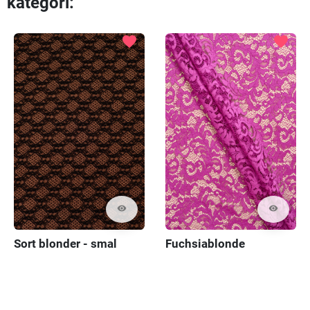
kategori:
favorite
favorite
visibility
visibility
Sort blonder - smal
Fuchsiablonde