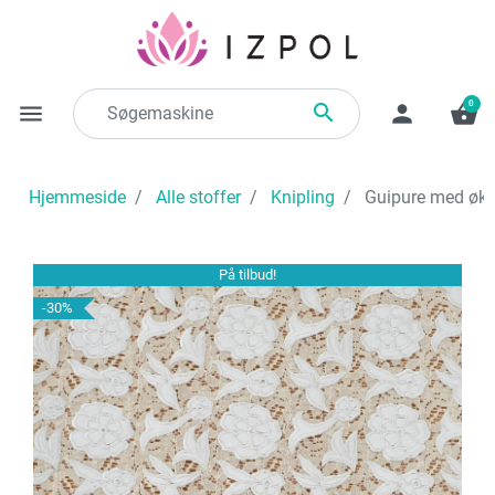
0

menu
person
shopping_basket
Hjemmeside
Alle stoffer
Knipling
Guipure med øko-
På tilbud!
-30%