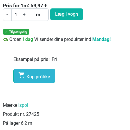
Pris for
1
m:
59,97
€
Læg i vogn
-
+
m
Tilgængelig

Orden
I dag
Vi sender dine produkter ind
Mandag!
Eksempel på pris :
Fri

Kup próbkę
Mærke
Izpol
Produkt nr.
27425
På lager
6,2 m