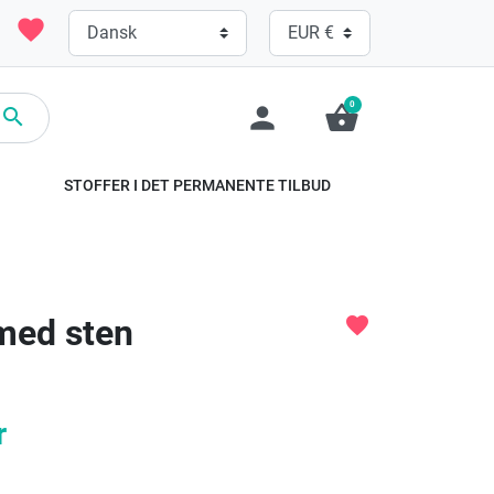
favorite
0
person
shopping_basket

STOFFER I DET PERMANENTE TILBUD
 med sten
favorite
r