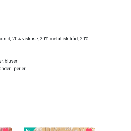
amid, 20% viskose, 20% metallisk tråd, 20%
er, bluser
nder - perler
favorite
favorite
Ny