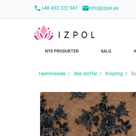
call
mail
+48 453 322 941
info@izpol.eu
NYE PRODUKTER
SALG
Hjemmeside
Alle stoffer
Knipling
So