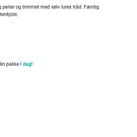
g perler og trimmet med sølv lurex tråd. Færdig
tenkjole.
 din pakke
I dag!