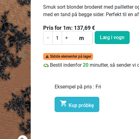
Smuk sort blonder broderet med pailletter o
med en tand på begge sider. Perfekt til en af
Pris for
1
m:
137,69
€
Læg i vogn
m
-
+
keyboard_arrow_right
Sidste elementer på lager

Næste
Bestil indenfor
20
minutter, så sender vi
Eksempel på pris :
Fri

Kup próbkę