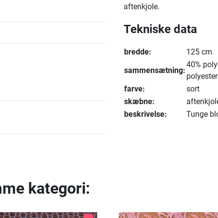
aftenkjole.
Tekniske data
bredde:
125 cm
40% poly
sammensætning:
polyester
farve:
sort
skæbne:
aftenkjol
beskrivelse:
Tunge blo
mme kategori:
favorite