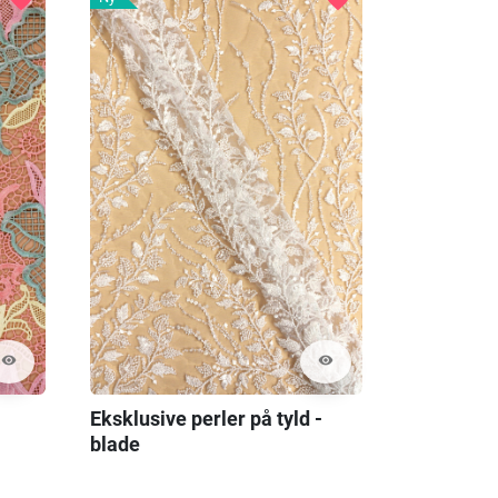
visibility
visibility
Eksklusive perler på tyld -
blade