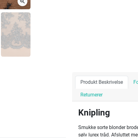
zoom_in
Produkt Beskrivelse
F
Returnerer
Knipling
Smukke sorte blonder brode
sølv lurex tråd. Afsluttet me