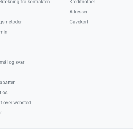
etrækning fra kontrakten
Kreditnotaer
Adresser
ngsmetoder
Gavekort
min
mål og svar
abatter
t os
gt over websted
r