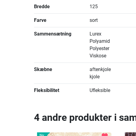
Bredde
125
Farve
sort
Sammensætning
Lurex
Polyamid
Polyester
Viskose
Skæbne
aftenkjole
kjole
Fleksibilitet
Ufleksible
4 andre produkter i sa
favorite
Ny