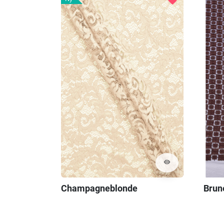
visibility
Champagneblonde
Brun