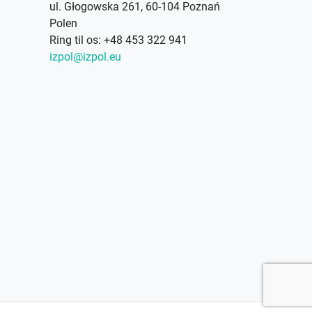
ul. Głogowska 261, 60-104 Poznań
Polen
Ring til os:
+48 453 322 941
izpol@izpol.eu