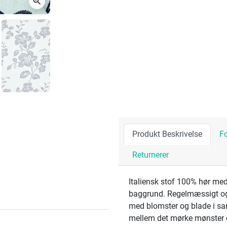
zoom_in
Produkt Beskrivelse
F
Returnerer
Italiensk stof 100% hør me
baggrund. Regelmæssigt og
med blomster og blade i sam
mellem det mørke mønster o