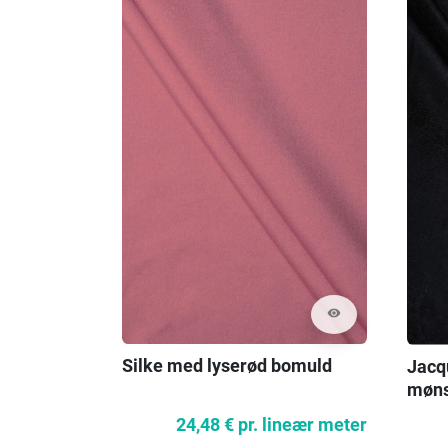
visibility
Silke med lyserød bomuld
Jacq
møns
24,48 €
pr. lineær meter