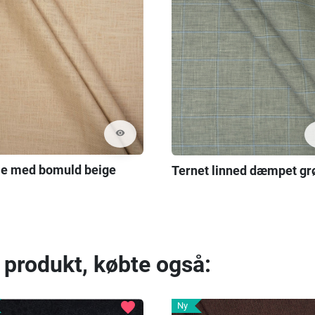
visibility
e med bomuld beige
Ternet linned dæmpet gr
 produkt, købte også:
favorite
Ny