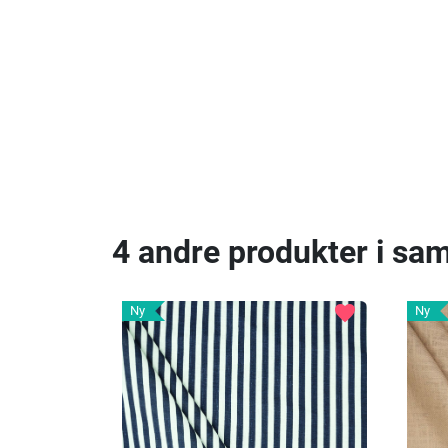
4 andre produkter i sa
favorite
Ny
Ny