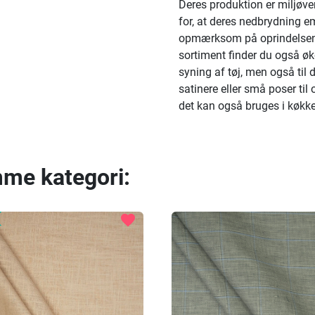
Deres produktion er miljøve
for, at deres nedbrydning em
opmærksom på oprindelsen a
sortiment finder du også øko
syning af tøj, men også til 
satinere eller små poser til 
det kan også bruges i køkk
mme kategori:
favorite