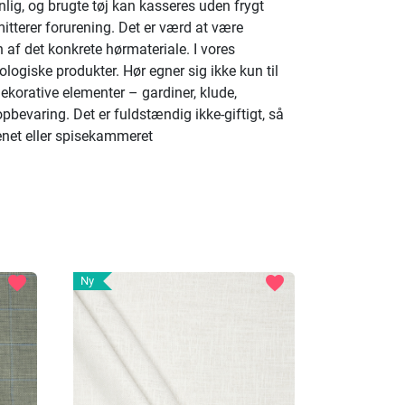
nlig, og brugte tøj kan kasseres uden frygt
itterer forurening. Det er værd at være
f det konkrete hørmateriale. I vores
logiske produkter. Hør egner sig ikke kun til
dekorative elementer – gardiner, klude,
opbevaring. Det er fuldstændig ikke-giftigt, så
enet eller spisekammeret
favorite
favorite
Ny