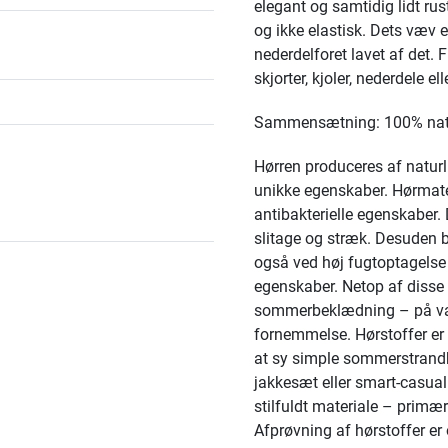
elegant og samtidig lidt rus
og ikke elastisk. Dets væv er 
nederdelforet lavet af det
skjorter, kjoler, nederdele ell
Sammensætning: 100% natu
Hørren produceres af natur
unikke egenskaber. Hørmater
antibakterielle egenskaber
slitage og stræk. Desuden bl
også ved høj fugtoptagelse
egenskaber. Netop af disse 
sommerbeklædning – på var
fornemmelse. Hørstoffer er 
at sy simple sommerstrandkj
jakkesæt eller smart-casual 
stilfuldt materiale – primært 
Afprøvning af hørstoffer er 