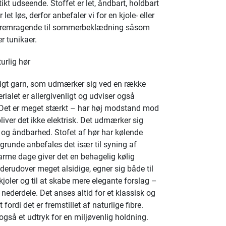
tikt udseende. Stoffet er let, åndbart, holdbart
let løs, derfor anbefaler vi for en kjole- eller
. Fremragende til sommerbeklædning såsom
er tunikaer.
rlig hør
ligt garn, som udmærker sig ved en række
ialet er allergivenligt og udviser også
. Det er meget stærkt – har høj modstand mod
iver det ikke elektrisk. Det udmærker sig
 og åndbarhed. Stofet af hør har kølende
grunde anbefales det især til syning af
me dage giver det en behagelig kølig
derudover meget alsidige, egner sig både til
oler og til at skabe mere elegante forslag –
nederdele. Det anses altid for et klassisk og
fordi det er fremstillet af naturlige fibre.
også et udtryk for en miljøvenlig holdning.