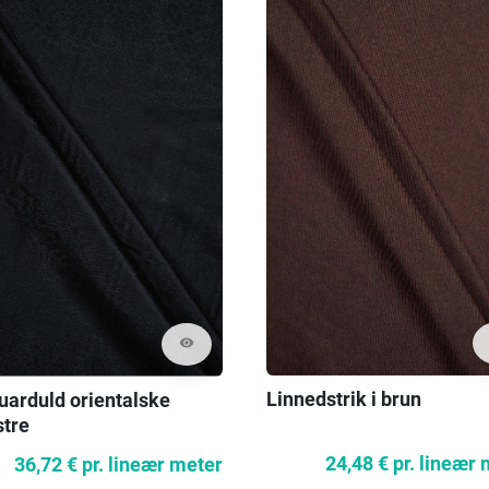
visibility
Linnedstrik i brun
uarduld orientalske
tre
24,48 €
pr. lineær
36,72 €
pr. lineær meter