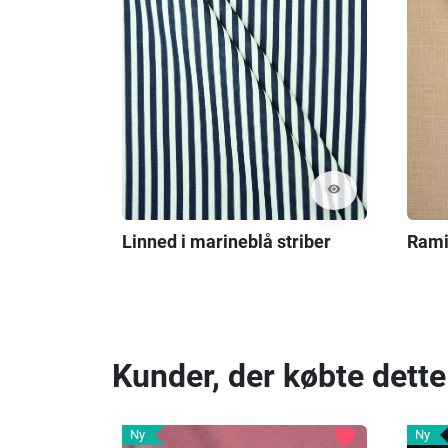
visibility
Linned i marineblå striber
Rami
Kunder, der købte dette
favorite
Ny
Ny