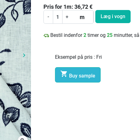
Pris for
1
m:
36,72
€
Læg i vogn
m
-
+
Bestil indenfor
2
timer og
25
minutter, s
keyboard_arrow_right
Eksempel på pris :
Fri
Næste

Buy sample