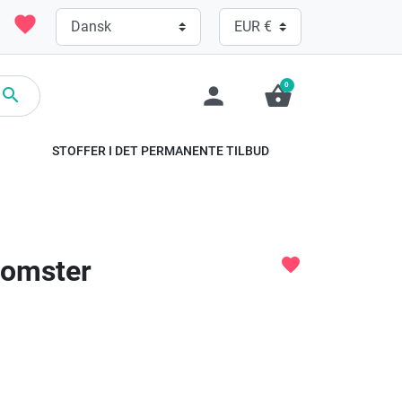
favorite
0
person
shopping_basket

STOFFER I DET PERMANENTE TILBUD
lomster
favorite