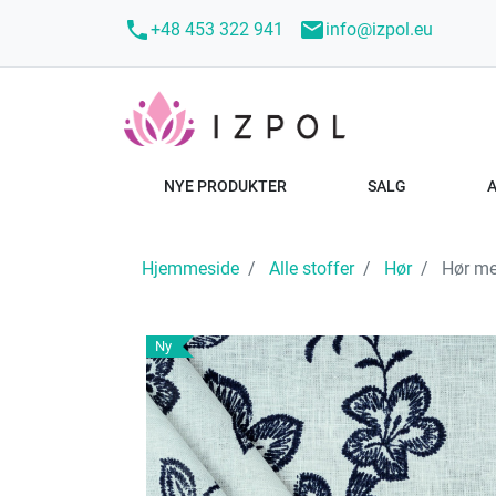
call
mail
+48 453 322 941
info@izpol.eu
NYE PRODUKTER
SALG
Hjemmeside
Alle stoffer
Hør
Hør me
Ny