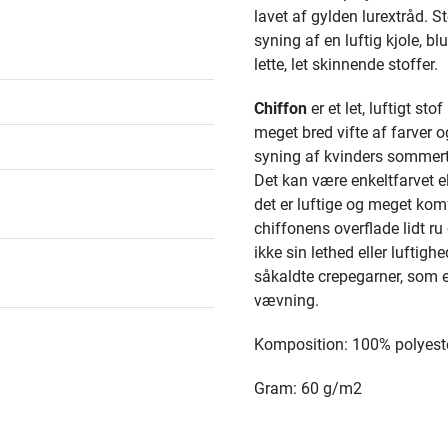
lavet af gylden lurextråd. St
syning af en luftig kjole, blu
lette, let skinnende stoffer.
Chiffon
er et let, luftigt st
meget bred vifte af farver 
syning af kvinders sommertøj
Det kan være enkeltfarvet ell
det er luftige og meget ko
chiffonens overflade lidt ru
ikke sin lethed eller luftig
såkaldte crepegarner, som e
vævning.
Komposition: 100% polyest
Gram: 60 g/m2