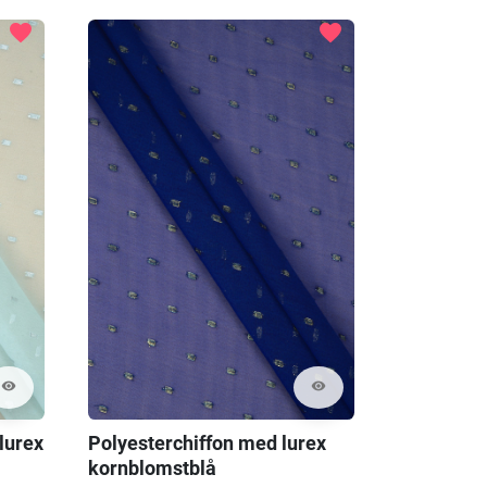
favorite
favorite
visibility
visibility
lurex
Polyesterchiffon med lurex
kornblomstblå