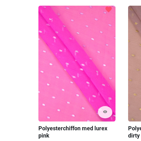
favorite
visibility
Polyesterchiffon med lurex
Poly
pink
dirty