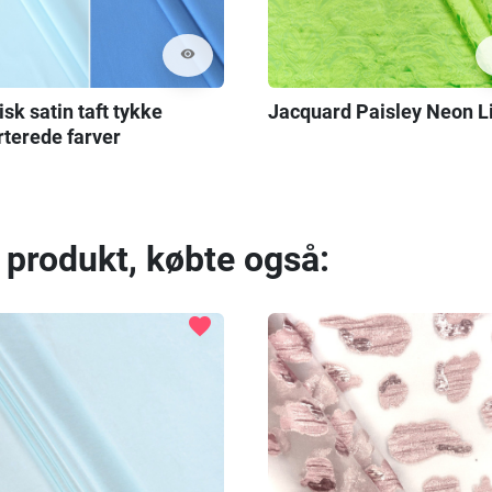
visibility
isk satin taft tykke
Jacquard Paisley Neon 
rterede farver
 produkt, købte også:
favorite