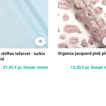
visibility
Organza jacquard pink pl
 chiffon tofarvet - turkis
vid
15,30 €
pr. lineær
21,42 €
pr. lineær meter