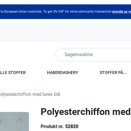
 to European Union countries. To get 0% VAT for intra-community transaction
provide us y
ALLE STOFFER
HABERDASHERY
STOFFER PÅ...
olyesterchiffon med lurex blå
Polyesterchiffon med 
Produkt nr.
52820