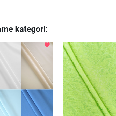
mme kategori:
favorite