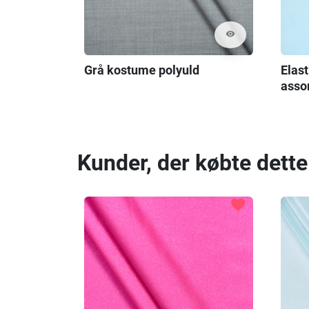
visibility
Grå kostume polyuld
Elast
asso
Kunder, der købte dette
favorite