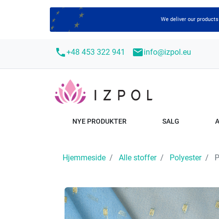
We deliver our products
call
mail
+48 453 322 941
info@izpol.eu
NYE PRODUKTER
SALG
Hjemmeside
Alle stoffer
Polyester
P