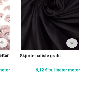
visibility
visibility
etter
Skjorte batiste grafit
Viskose st
farver
 meter
6,12 €
pr. lineær meter
7,