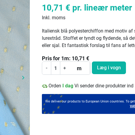
10,71 €
pr. lineær meter
Inkl. moms
Italiensk blå polyesterchiffon med motiv af
lurextråd. Stoffet er tyndt og flydende, så det
eller sjal. Et fantastisk forslag til fans af let
Pris for
1
m:
10,71
€
Læg i vogn
m
-
+
keyboard_arrow_right
Næste
Orden
I dag
Vi sender dine produkter ind
We deliver our products to European Union countries. To ge
VA