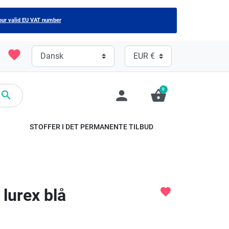
our valid EU VAT number
favorite
0
person
shopping_basket

STOFFER I DET PERMANENTE TILBUD
lurex blå
favorite