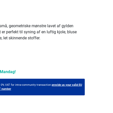
 små, geometriske mønstre lavet af gylden
 er perfekt til syning af en luftig kjole, bluse
te, let skinnende stoffer.
Mandag!
t 0% VAT for intra-community transaction
provide us your valid EU
T number