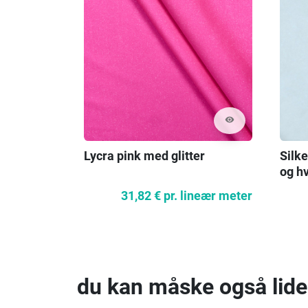
visibility
Lycra pink med glitter
Silke
og h
31,82 €
pr. lineær meter
du kan måske også lide