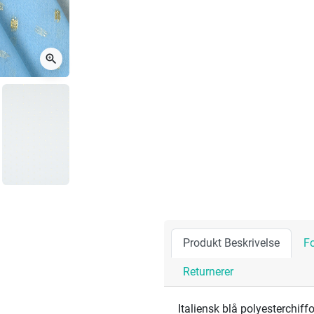
zoom_in
Produkt Beskrivelse
F
Returnerer
Italiensk blå polyesterchi