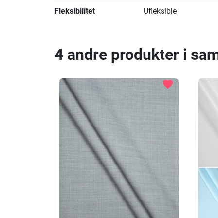
Fleksibilitet
Ufleksible
4 andre produkter i sa
favorite