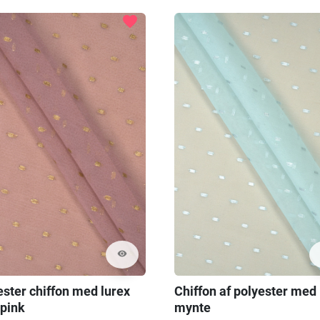
favorite
visibility
ester chiffon med lurex
Chiffon af polyester med 
 pink
mynte