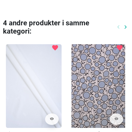
4 andre produkter i samme
keyboard_arrow_left
keyboard_arrow_right
kategori:
Tidlige
Næ
favorite
favorite
visibility
visibility