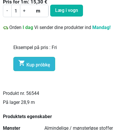
Pris for
1
m:
15,30
€
Læg i vogn
-
+
m
Orden
I dag
Vi sender dine produkter ind
Mandag!
Eksempel på pris :
Fri

Kup próbkę
Produkt nr.
56544
På lager
28,9 m
Produktets egenskaber
Mønster
Almindelige / mønsterløse stoffer