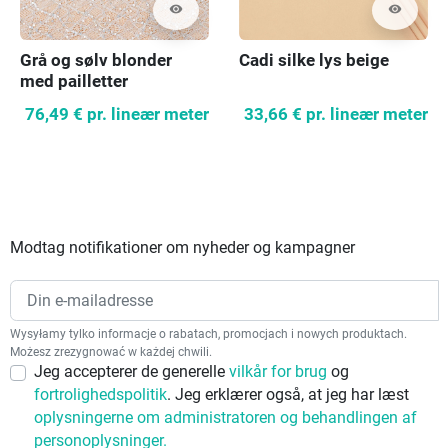
visibility
visibility
Grå og sølv blonder
Cadi silke lys beige
med pailletter
76,49 €
pr. lineær meter
33,66 €
pr. lineær meter
Modtag notifikationer om nyheder og kampagner
Wysyłamy tylko informacje o rabatach, promocjach i nowych produktach.
Możesz zrezygnować w każdej chwili.
Jeg accepterer de generelle
vilkår for brug
og
fortrolighedspolitik
. Jeg erklærer også, at jeg har læst
oplysningerne om administratoren og behandlingen af
personoplysninger.