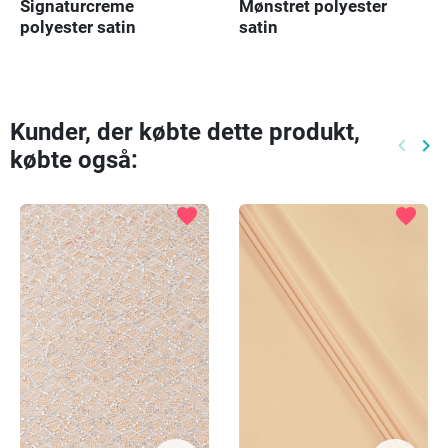
Signaturcreme
Mønstret polyester
polyester satin
satin
Kunder, der købte dette produkt,
keyboard_arrow_left
keyboard_arrow_right
købte også:
Tidlige
Næ
favorite
favorite