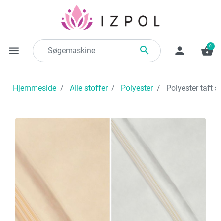
0

menu
person
shopping_basket
Hjemmeside
Alle stoffer
Polyester
Polyester taft sa