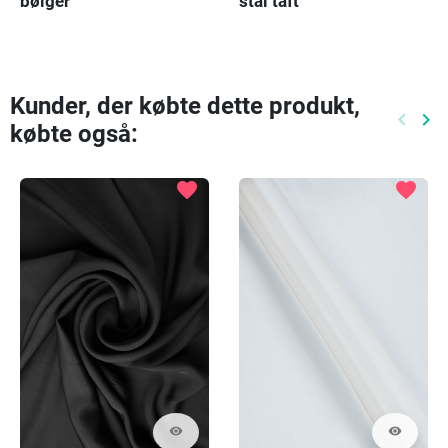
bølger
stål taft
Kunder, der købte dette produkt,
keyboard_arrow_left
keyboard_arrow_right
købte også:
Tidlige
Næ
favorite
favorite
visibility
visibility