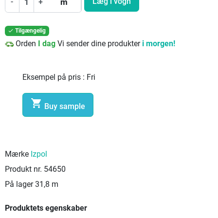
Læg i vogn
-
+
m
Tilgængelig

Orden
I dag
Vi sender dine produkter
i morgen!
Eksempel på pris :
Fri

Buy sample
Mærke
Izpol
Produkt nr.
54650
På lager
31,8 m
Produktets egenskaber