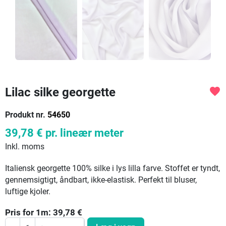
Lilac silke georgette
favorite
Produkt nr.
54650
39,78 €
pr. lineær meter
Inkl. moms
Italiensk georgette 100% silke i lys lilla farve. Stoffet er tyndt,
gennemsigtigt, åndbart, ikke-elastisk. Perfekt til bluser,
luftige kjoler.
Pris for
1
m:
39,78
€