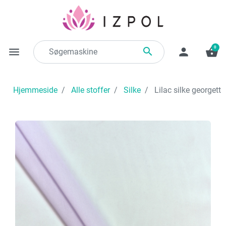
0

menu
person
shopping_basket
Hjemmeside
Alle stoffer
Silke
Lilac silke georgette