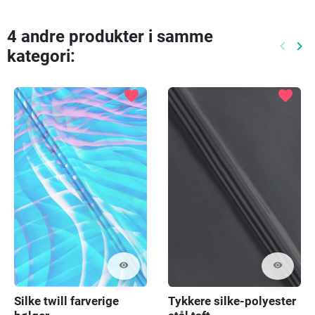
4 andre produkter i samme
keyboard_arrow_left
keyboard_arrow_right
kategori:
Tidlige
Næ
favorite
favorite
visibility
visibility
Silke twill farverige
Tykkere silke-polyester