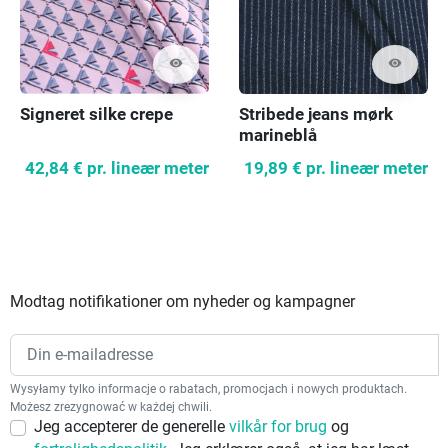
visibility
visibility
Stribede jeans mørk
Signeret silke crepe
marineblå
19,89 €
pr. lineær meter
42,84 €
pr. lineær meter
Modtag notifikationer om nyheder og kampagner
Wysyłamy tylko informacje o rabatach, promocjach i nowych produktach.
Możesz zrezygnować w każdej chwili.
Jeg accepterer de generelle
vilkår for brug
og