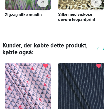
visibility
visibility
Silke med viskose
Zigzag silke muslin
devore leopardprint
Kunder, der købte dette produkt,
keyboard_arrow_left
keyboard_arrow_right
købte også:
Tidlige
Næ
favorite
favorite