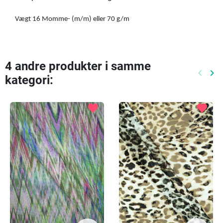
Vægt 16 Momme- (m/m) eller 70 g/m
4 andre produkter i samme
keyboard_arrow_left
keyboard_arrow_right
kategori:
Tidlige
Næ
favorite
favorite