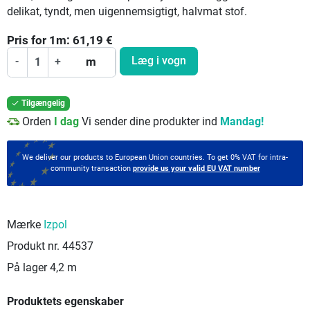
delikat, tyndt, men uigennemsigtigt, halvmat stof.
Pris for
1
m:
61,19
€
Læg i vogn
-
+
m
Tilgængelig

Orden
I dag
Vi sender dine produkter ind
Mandag!
We deliver our products to European Union countries. To get 0% VAT for intra-
community transaction
provide us your valid EU VAT number
Mærke
Izpol
Produkt nr.
44537
På lager
4,2 m
Produktets egenskaber