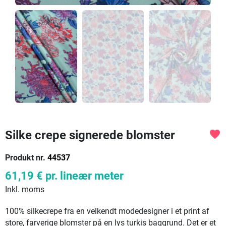
Silke crepe signerede blomster
favorite
Produkt nr.
44537
61,19 €
pr. lineær meter
Inkl. moms
100% silkecrepe fra en velkendt modedesigner i et print af
store, farverige blomster på en lys turkis baggrund. Det er et