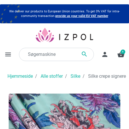
We deliver our products to European Union countries. To get 0% VAT for intra-
community transaction
provide us your valid EU VAT number
0

menu
person
shopping_basket
Hjemmeside
Alle stoffer
Silke
Silke crepe signered