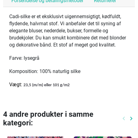
Forsendelse og betalingsmetoder
Returnerer
Cadi-silke er et eksklusivt uigennemsigtigt, kødfuldt,
flydende, halvmat stof. Vi anbefaler det til syning af
elegante bluser, nederdele, bukser, formelle og
brudekjoler. Du kan smukt kombinere det med blonder
og dekorative bånd. Et stof af meget god kvalitet.
Farve: lysegrå
Komposition: 100% naturlig silke
Vægt:
23,5 (m/m) eller 101 g/m2
4 andre produkter i samme
keyboard_arrow_left
keyboard_arrow_right
kategori:
Tidlige
Næ