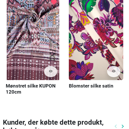
favorite
favorite
visibility
visibility
Mønstret silke KUPON
Blomster silke satin
120cm
Kunder, der købte dette produkt,
keyboard_arrow_left
keyboard_arrow_right