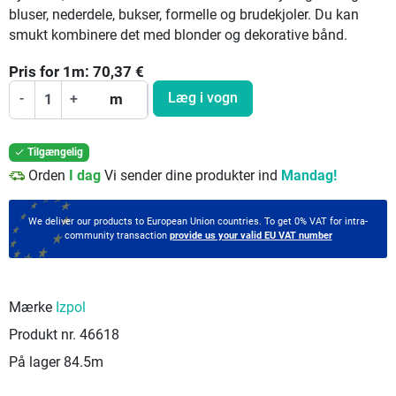
bluser, nederdele, bukser, formelle og brudekjoler. Du kan
smukt kombinere det med blonder og dekorative bånd.
Pris for
1
m:
70,37
€
Læg i vogn
-
+
m
Tilgængelig

Orden
I dag
Vi sender dine produkter ind
Mandag!
We deliver our products to European Union countries. To get 0% VAT for intra-
community transaction
provide us your valid EU VAT number
Mærke
Izpol
Produkt nr.
46618
På lager
84.5m