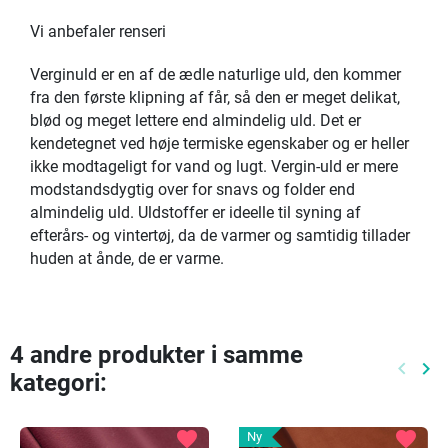
Vi anbefaler renseri
Verginuld er en af de ædle naturlige uld, den kommer
fra den første klipning af får, så den er meget delikat,
blød og meget lettere end almindelig uld. Det er
kendetegnet ved høje termiske egenskaber og er heller
ikke modtageligt for vand og lugt. Vergin-uld er mere
modstandsdygtig over for snavs og folder end
almindelig uld. Uldstoffer er ideelle til syning af
efterårs- og vintertøj, da de varmer og samtidig tillader
huden at ånde, de er varme.
4 andre produkter i samme
keyboard_arrow_left
keyboard_arrow_right
kategori:
Tidlige
Næ
favorite
favorite
Ny