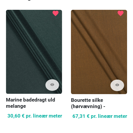
favorite
favorite
visibility
visibility
Marine badedragt uld
Bourette silke
melange
(hørvævning) -
forskellige farver
30,60 €
pr. lineær meter
67,31 €
pr. lineær meter