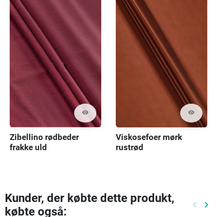
visibility
visibility
Zibellino rødbeder
Viskosefoer mørk
frakke uld
rustrød
Kunder, der købte dette produkt,
keyboard_arrow_left
keyboard_arrow_right
købte også:
Tidlige
Næ