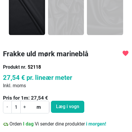
Frakke uld mørk marineblå
favorite
Produkt nr.
52118
27,54 €
pr. lineær meter
Inkl. moms
Pris for
1
m:
27,54
€
Læg i vogn
-
+
m
Orden
I dag
Vi sender dine produkter
i morgen!