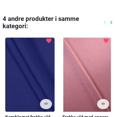
4 andre produkter i samme
keyboard_arrow_left
keyboard_arrow_right
kategori:
Tidlige
Næ
favorite
favorite
visibility
visibility