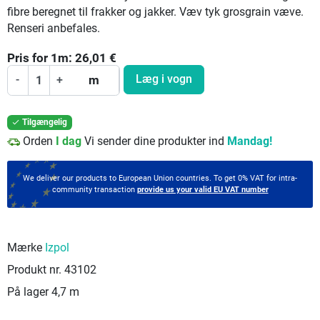
fibre beregnet til frakker og jakker. Væv tyk grosgrain væve.
Renseri anbefales.
Pris for
1
m:
26,01
€
Læg i vogn
-
+
m
Tilgængelig

Orden
I dag
Vi sender dine produkter ind
Mandag!
We deliver our products to European Union countries. To get 0% VAT for intra-
community transaction
provide us your valid EU VAT number
Mærke
Izpol
Produkt nr.
43102
På lager
4,7 m