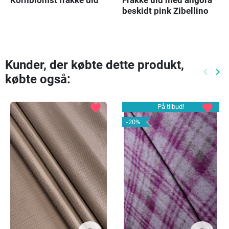
Kornblomst frakke uld
Frakke uld med angora
beskidt pink Zibellino
Kunder, der købte dette produkt,
keyboard_arrow_left
keyboard_arrow_right
købte også:
Tidlige
Næ
favorite
favorite
På tilbud!
-20%