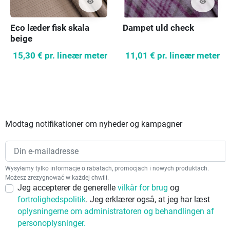
visibility
visibility
Eco læder fisk skala
Dampet uld check
beige
15,30 €
pr. lineær meter
11,01 €
pr. lineær meter
Modtag notifikationer om nyheder og kampagner
Wysyłamy tylko informacje o rabatach, promocjach i nowych produktach.
Możesz zrezygnować w każdej chwili.
Jeg accepterer de generelle
vilkår for brug
og
fortrolighedspolitik
. Jeg erklærer også, at jeg har læst
oplysningerne om administratoren og behandlingen af
personoplysninger.