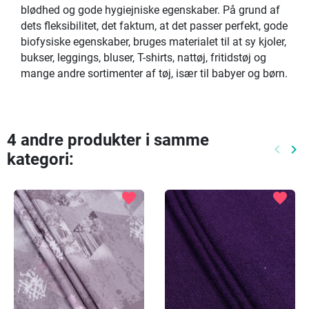
blødhed og gode hygiejniske egenskaber. På grund af
dets fleksibilitet, det faktum, at det passer perfekt, gode
biofysiske egenskaber, bruges materialet til at sy kjoler,
bukser, leggings, bluser, T-shirts, nattøj, fritidstøj og
mange andre sortimenter af tøj, især til babyer og børn.
4 andre produkter i samme
keyboard_arrow_left
keyboard_arrow_right
kategori:
Tidlige
Næ
favorite
favorite