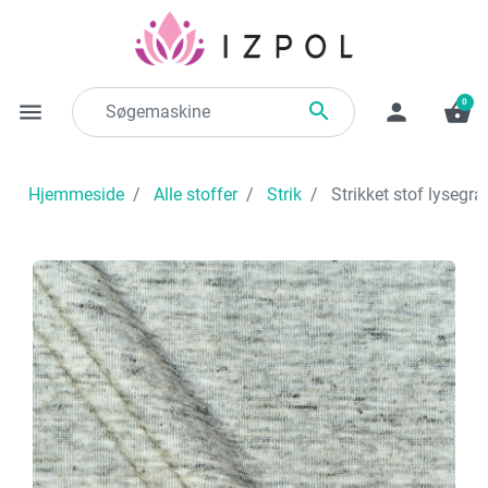
0

menu
person
shopping_basket
Hjemmeside
Alle stoffer
Strik
Strikket stof lysegr