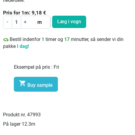
nederdele.
Pris for
1
m:
9,18
€
Læg i vogn
-
+
m
Bestil indenfor
1
timer og
17
minutter, så sender vi din
pakke
I dag!
Eksempel på pris :
Fri

Buy sample
Produkt nr.
47993
På lager
12.3m