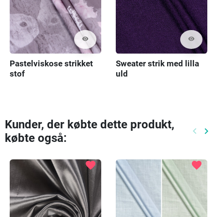
visibility
visibility
Pastelviskose strikket
Sweater strik med lilla
stof
uld
Kunder, der købte dette produkt,
keyboard_arrow_left
keyboard_arrow_right
købte også:
Tidlige
Næ
favorite
favorite