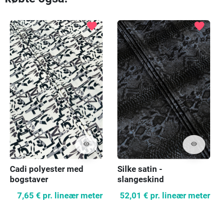
favorite
favorite
visibility
visibility
Cadi polyester med
Silke satin -
bogstaver
slangeskind
7,65 €
pr. lineær meter
52,01 €
pr. lineær meter