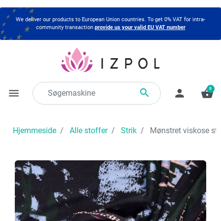
We deliver our products to European Union countries. To get 0% VAT for intra-
community transaction
provide us your valid EU VAT number
0

menu
person
shopping_basket
Hjemmeside
Alle stoffer
Strik
Mønstret viskose stri