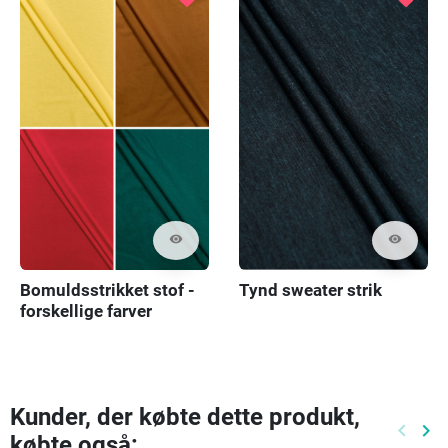
visibility
visibility
Bomuldsstrikket stof -
Tynd sweater strik
forskellige farver
Kunder, der købte dette produkt,
keyboard_arrow_left
keyboard_arrow_right
købte også:
Tidlige
Næ