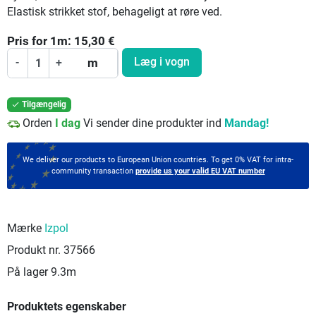
Elastisk strikket stof, behageligt at røre ved.
Pris for
1
m:
15,30
€
Læg i vogn
-
+
m
Tilgængelig

Orden
I dag
Vi sender dine produkter ind
Mandag!
We deliver our products to European Union countries. To get 0% VAT for intra-
community transaction
provide us your valid EU VAT number
Mærke
Izpol
Produkt nr.
37566
På lager
9.3m
Produktets egenskaber