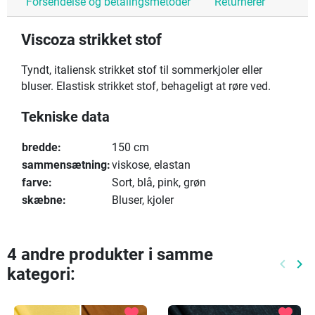
Forsendelse og betalingsmetoder
Returnerer
Viscoza strikket stof
Tyndt, italiensk strikket stof til sommerkjoler eller
bluser. Elastisk strikket stof, behageligt at røre ved.
Tekniske data
bredde:
150 cm
sammensætning:
viskose, elastan
farve:
Sort, blå, pink, grøn
skæbne:
Bluser, kjoler
4 andre produkter i samme
keyboard_arrow_left
keyboard_arrow_right
kategori:
Tidlige
Næ
favorite
favorite