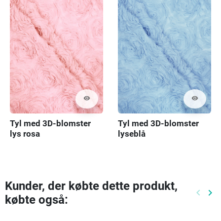
visibility
visibility
Tyl med 3D-blomster
Tyl med 3D-blomster
lys rosa
lyseblå
Kunder, der købte dette produkt,
keyboard_arrow_left
keyboard_arrow_right
købte også:
Tidlige
Næ