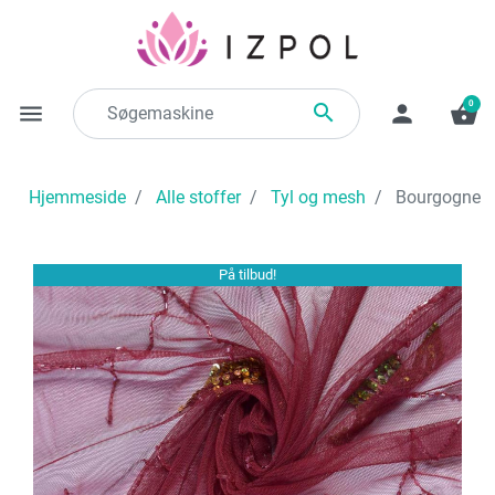
0

menu
person
shopping_basket
Hjemmeside
Alle stoffer
Tyl og mesh
Bourgogne tyl
På tilbud!