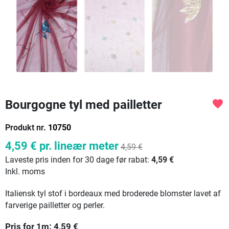
Bourgogne tyl med pailletter
favorite
Produkt nr.
10750
4,59 €
pr. lineær meter
4,59 €
Laveste pris inden for 30 dage før rabat:
4,59 €
Inkl. moms
Italiensk tyl stof i bordeaux med broderede blomster lavet af
farverige pailletter og perler.
Pris for
1
m:
4,59
€