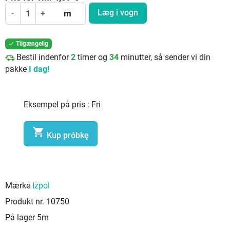
Læg i vogn
-
+
m
Tilgængelig

Bestil indenfor
2
timer og
34
minutter, så sender vi din
pakke
I dag!
Eksempel på pris :
Fri

Kup próbkę
Mærke
Izpol
Produkt nr.
10750
På lager
5m