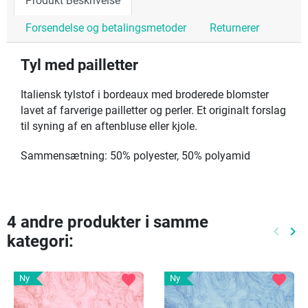
Produkt Beskrivelse
Forsendelse og betalingsmetoder
Returnerer
Tyl med pailletter
Italiensk tylstof i bordeaux med broderede blomster
lavet af farverige pailletter og perler. Et originalt forslag
til syning af en aftenbluse eller kjole.
Sammensætning: 50% polyester, 50% polyamid
4 andre produkter i samme
keyboard_arrow_left
keyboard_arrow_right
kategori:
Tidlige
Næ
favorite
favorite
Ny
Ny