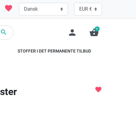
favorite
0
person
shopping_basket

STOFFER I DET PERMANENTE TILBUD
ster
favorite