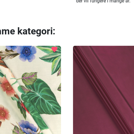
der vil fungere i mange år.
mme kategori:
favorite