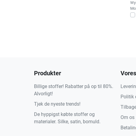
Wys
Moż
Produkter
Vores
Billige stoffer! Rabatter på op til 80%.
Leveri
Alvorligt!
Politik
Tjek de nyeste trends!
Tilbag
De hyppigst købte stoffer og
Om os
materialer. Silke, satin, bomuld.
Betali