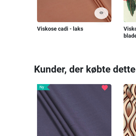
visibility
Viskose cadi - laks
Visk
blad
Kunder, der købte dette
favorite
Ny