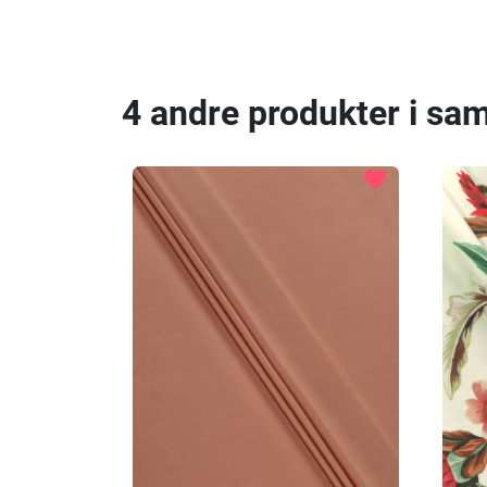
4 andre produkter i sa
favorite