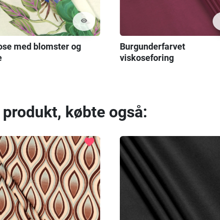
visibility
ose med blomster og
Burgunderfarvet
e
viskoseforing
 produkt, købte også:
favorite