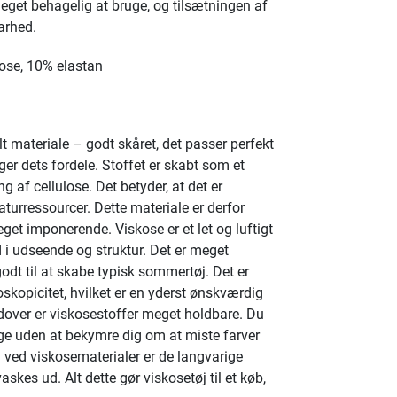
et behagelig at bruge, og tilsætningen af
barhed.
se, 10% elastan
lt materiale – godt skåret, det passer perfekt
eger dets fordele. Stoffet er skabt som et
g af cellulose. Det betyder, at det er
turressourcer. Dette materiale er derfor
et imponerende. Viskose er et let og luftigt
d i udseende og struktur. Det er meget
godt til at skabe typisk sommertøj. Det er
kopicitet, hvilket er en yderst ønskværdig
dover er viskosestoffer meget holdbare. Du
 uden at bekymre dig om at miste farver
l ved viskosematerialer er de langvarige
vaskes ud. Alt dette gør viskosetøj til et køb,