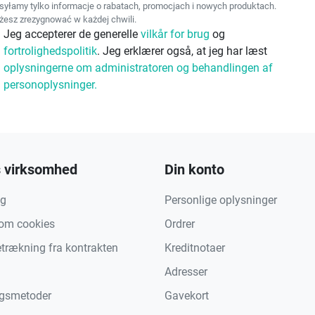
yłamy tylko informacje o rabatach, promocjach i nowych produktach.
esz zrezygnować w każdej chwili.
Jeg accepterer de generelle
vilkår for brug
og
fortrolighedspolitik
. Jeg erklærer også, at jeg har læst
oplysningerne om administratoren og behandlingen af
personoplysninger.
 virksomhed
Din konto
ng
Personlige oplysninger
 om cookies
Ordrer
etrækning fra kontrakten
Kreditnotaer
Adresser
ngsmetoder
Gavekort