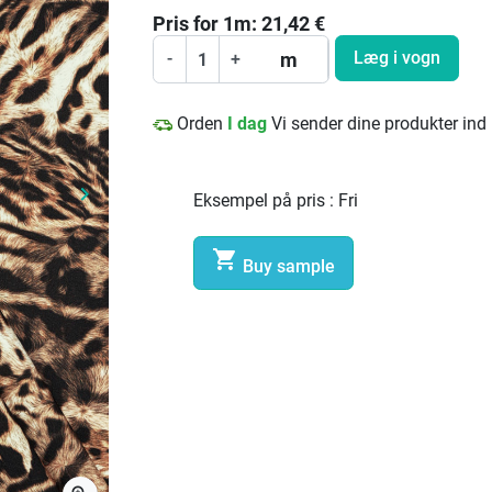
Pris for
1
m:
21,42
€
Læg i vogn
m
-
+
Orden
I dag
Vi sender dine produkter ind
keyboard_arrow_right
Eksempel på pris :
Fri
Næste

Buy sample