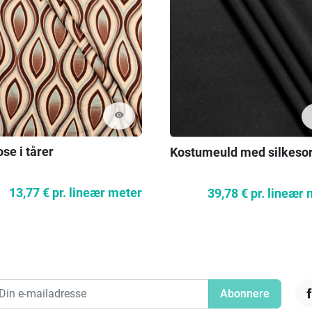
visibility
se i tårer
Kostumeuld med silkesor
13,77 €
pr. lineær meter
39,78 €
pr. lineær
F