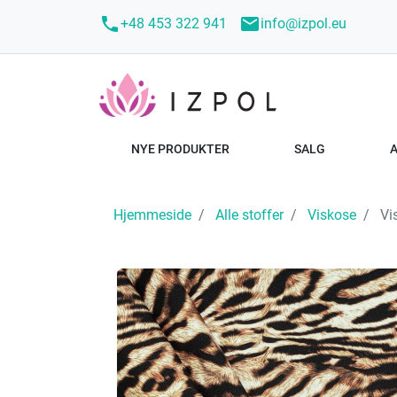
call
mail
+48 453 322 941
info@izpol.eu
NYE PRODUKTER
SALG
Hjemmeside
Alle stoffer
Viskose
Vis