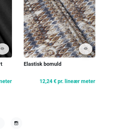
visibility
visibility
t
Elastisk bomuld
Tynde vis
farver
 meter
12,24 €
pr. lineær meter
15,
acebook
Instagram