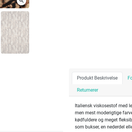
zoom_in
Produkt Beskrivelse
F
Returnerer
Italiensk viskosestof med le
men mest moderigtige farver
kødfuldere og meget fleksibe
som bukser, en nederdel elle