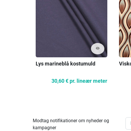
visibility
Lys marineblå kostumuld
Visko
30,60 €
pr. lineær meter
Modtag notifikationer om nyheder og
kampagner