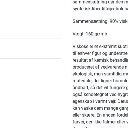
sammensætning gør den meg
syntetisk fiber tilføjer hold
Sammensætning: 90% visko
Vægt: 160 gr/mb
Viskose er et ekstremt subti
til enhver figur og understr
resultat af kemisk behandlin
produceret af vedvarende na
økologisk, men samtidig meg
materiale, der ligner bomul
åndbart, så det vil fungere 
også kendetegnet ved hygros
egenskab i varmt vejr. Deru
kan vaske dem mange gange
eller skære. En anden forde
farver, der ikke falmer eller 