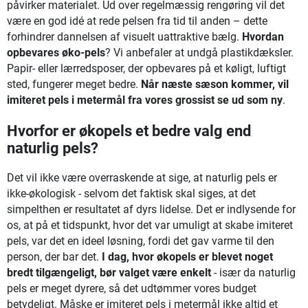
påvirker materialet. Ud over regelmæssig rengøring vil det
være en god idé at rede pelsen fra tid til anden – dette
forhindrer dannelsen af visuelt uattraktive bælg.
Hvordan
opbevares øko-pels
? Vi anbefaler at undgå plastikdæksler.
Papir- eller lærredsposer, der opbevares på et køligt, luftigt
sted, fungerer meget bedre.
Når næste sæson kommer, vil
imiteret pels i metermål fra vores grossist se ud som ny
.
Hvorfor er økopels et bedre valg end
naturlig pels?
Det vil ikke være overraskende at sige, at naturlig pels er
ikke-økologisk - selvom det faktisk skal siges, at det
simpelthen er resultatet af dyrs lidelse. Det er indlysende for
os, at på et tidspunkt, hvor det var umuligt at skabe imiteret
pels, var det en ideel løsning, fordi det gav varme til den
person, der bar det.
I dag, hvor økopels er blevet noget
bredt tilgængeligt, bør valget være enkelt
- især da naturlig
pels er meget dyrere, så det udtømmer vores budget
betydeligt. Måske er imiteret pels i metermål ikke altid et