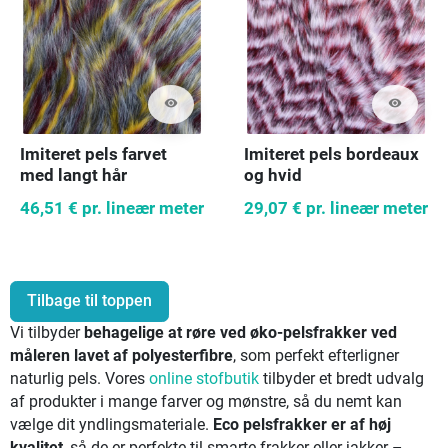
visibility
visibility
Imiteret pels farvet
Imiteret pels bordeaux
med langt hår
og hvid
46,51 €
pr. lineær meter
29,07 €
pr. lineær meter
Tilbage til toppen
Vi tilbyder
behagelige at røre ved øko-pelsfrakker ved
måleren lavet af polyesterfibre
, som perfekt efterligner
naturlig pels. Vores
online stofbutik
tilbyder et bredt udvalg
af produkter i mange farver og mønstre, så du nemt kan
vælge dit yndlingsmateriale.
Eco pelsfrakker er af høj