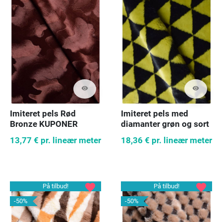
visibility
visibility
Imiteret pels Rød
Imiteret pels med
Bronze KUPONER
diamanter grøn og sort
13,77 €
pr. lineær meter
18,36 €
pr. lineær meter
favorite
favorite
På tilbud!
På tilbud!
-50%
-50%