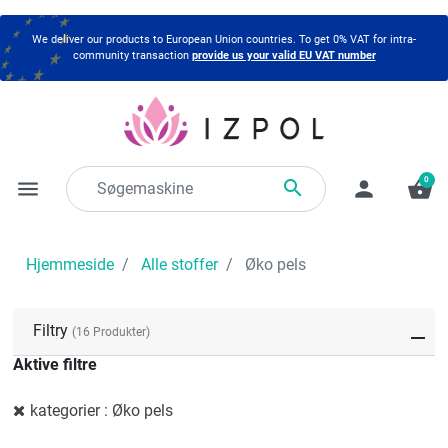
We deliver our products to European Union countries. To get 0% VAT for intra-
community transaction
provide us your valid EU VAT number
0

menu
person
shopping_basket
Hjemmeside
Alle stoffer
Øko pels
Filtry
(16 Produkter)
Aktive filtre
kategorier : Øko pels