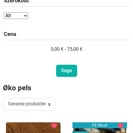
Szerokość
Cena
0,00 € - 75,00 €
Øko pels
favorite
favorite
På tilbud!