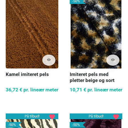
-50%
visibility
visibility
Kamel imiteret pels
Imiteret pels med
pletter beige og sort
36,72 €
pr. lineær meter
10,71 €
pr. lineær meter
favorite
favorite
På tilbud!
På tilbud!
-50%
-50%