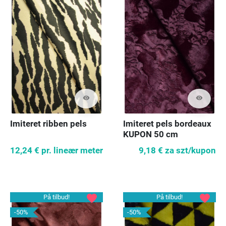
visibility
visibility
Imiteret ribben pels
Imiteret pels bordeaux
KUPON 50 cm
12,24 €
pr. lineær meter
9,18 €
za szt/kupon
favorite
favorite
På tilbud!
På tilbud!
-50%
-50%