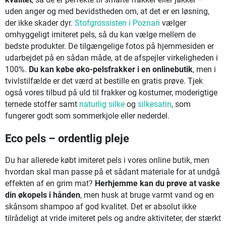
kvalitet
, så de er perfekte til smarte frakker eller jakker –
uden anger og med bevidstheden om, at det er en løsning,
der ikke skader dyr.
Stofgrossisten i Poznań
vælger
omhyggeligt imiteret pels, så du kan vælge mellem de
bedste produkter. De tilgængelige fotos på hjemmesiden er
udarbejdet på en sådan måde, at de afspejler virkeligheden i
100%.
Du kan købe øko-pelsfrakker i en onlinebutik
, men i
tvivlstilfælde er det værd at bestille en gratis prøve. Tjek
også vores tilbud på uld til frakker og kostumer, moderigtige
ternede stoffer samt
naturlig silke
og
silkesatin
, som
fungerer godt som sommerkjole eller nederdel.
Eco pels – ordentlig pleje
Du har allerede købt imiteret pels i vores online butik, men
hvordan skal man passe på et sådant materiale for at undgå
effekten af en grim mat?
Herhjemme kan du prøve at vaske
din økopels i hånden
, men husk at bruge varmt vand og en
skånsom shampoo af god kvalitet. Det er absolut ikke
tilrådeligt at vride imiteret pels og andre aktiviteter, der stærkt