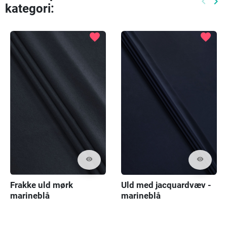
keyboard_arrow_left
keyboard_arrow_right
kategori:
Tidlige
Næ
favorite
favorite
visibility
visibility
Frakke uld mørk
Uld med jacquardvæv -
marineblå
marineblå