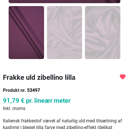
Frakke uld zibellino lilla
favorite
Produkt nr.
53497
91,79 €
pr. lineær meter
Inkl. moms
Italiensk frakkestof vævet af naturlig uld med tilsætning af
kashmir i bleget lilla farve med zibellino-effekt (delikat