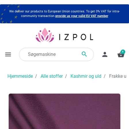
We deliver our products to European Union countries. To get 0% VAT for intra-
community transaction
provide us your valid EU VAT number
0

menu
person
shopping_basket
Hjemmeside
Alle stoffer
Kashmir og uld
Frakke uld 