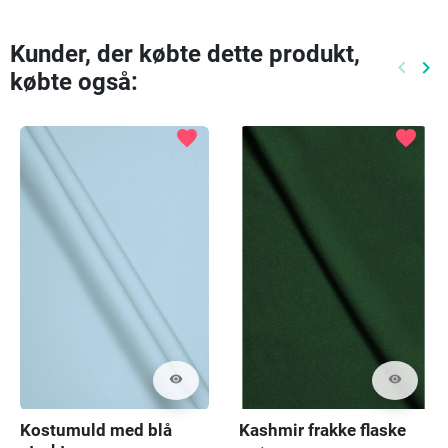
Kunder, der købte dette produkt,
keyboard_arrow_left
keyboard_arrow_right
købte også:
Tidlige
Næ
favorite
favorite
visibility
visibility
Kostumuld med blå
Kashmir frakke flaske