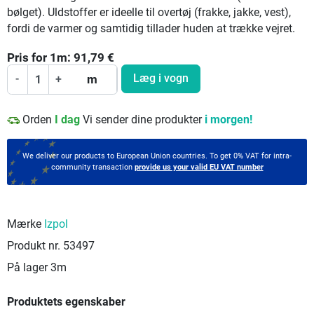
bølget). Uldstoffer er ideelle til overtøj (frakke, jakke, vest),
fordi de varmer og samtidig tillader huden at trække vejret.
Pris for
1
m:
91,79
€
Læg i vogn
-
+
m
Orden
I dag
Vi sender dine produkter
i morgen!
We deliver our products to European Union countries. To get 0% VAT for intra-
community transaction
provide us your valid EU VAT number
Mærke
Izpol
Produkt nr.
53497
På lager
3m
Produktets egenskaber