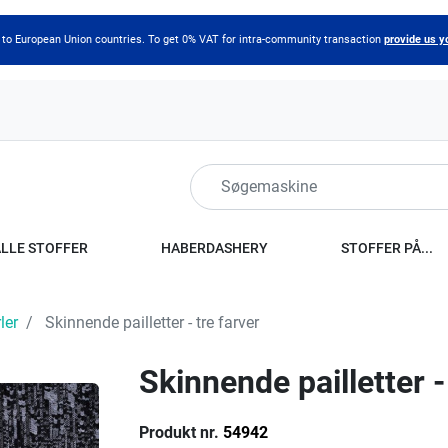
 to European Union countries. To get 0% VAT for intra-community transaction
provide us y
ALLE STOFFER
HABERDASHERY
STOFFER PÅ...
ler
Skinnende pailletter - tre farver
Skinnende pailletter -
Produkt nr.
54942