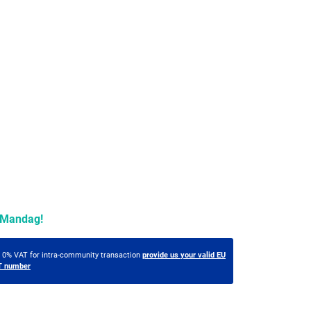
Mandag!
t 0% VAT for intra-community transaction
provide us your valid EU
T number