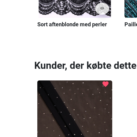
visibility
Sort aftenblonde med perler
Pail
Kunder, der købte dette
favorite