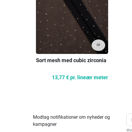
visibility
Sort mesh med cubic zirconia
13,77 €
pr. lineær meter
Modtag notifikationer om nyheder og
kampagner
Wys