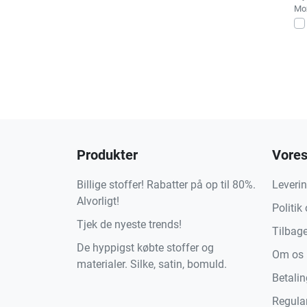
Moż
Produkter
Vores
Billige stoffer! Rabatter på op til 80%.
Leveri
Alvorligt!
Politik
Tjek de nyeste trends!
Tilbag
De hyppigst købte stoffer og
Om os
materialer. Silke, satin, bomuld.
Betali
Regula