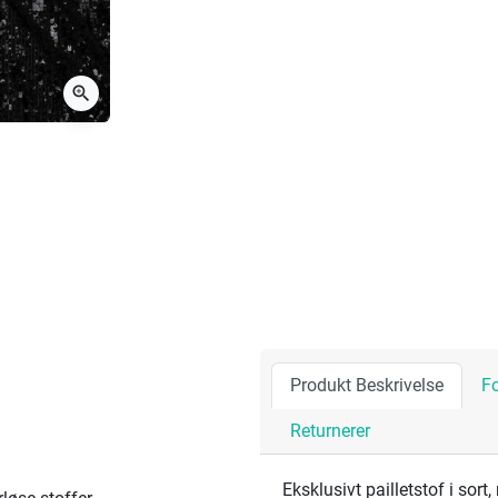
zoom_in
Produkt Beskrivelse
F
Returnerer
Eksklusivt pailletstof i sort