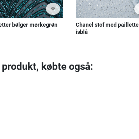
visibility
letter bølger mørkegrøn
Chanel stof med paillette
isblå
 produkt, købte også: