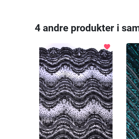
4 andre produkter i sa
favorite