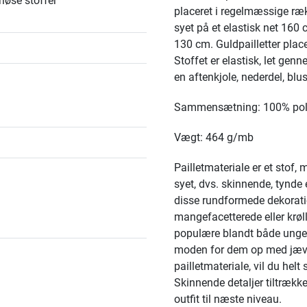
løse stoffer
placeret i regelmæssige rækk
syet på et elastisk net 160 
130 cm. Guldpailletter placere
Stoffet er elastisk, let genne
en aftenkjole, nederdel, blus
Sammensætning: 100% pol
Vægt: 464 g/mb
Pailletmateriale er et stof, m
syet, dvs. skinnende, tynde 
disse rundformede dekorat
mangefacetterede eller krøll
populære blandt både unge 
moden for dem op med jævn
pailletmateriale, vil du he
Skinnende detaljer tiltrækk
outfit til næste niveau.