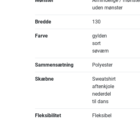
Mønster
Almindelige / mønster
uden mønster
Bredde
130
Farve
gylden
sort
søværn
Sammensætning
Polyester
Skæbne
Sweatshirt
aftenkjole
nederdel
til dans
Fleksibilitet
Fleksibel