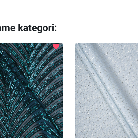
mme kategori:
favorite