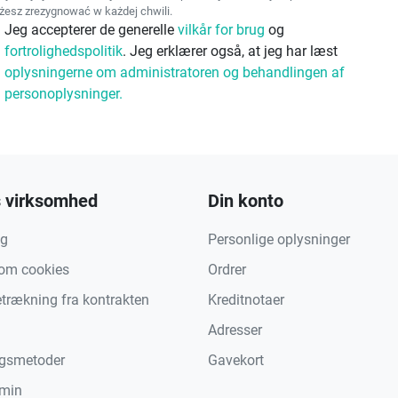
esz zrezygnować w każdej chwili.
Jeg accepterer de generelle
vilkår for brug
og
fortrolighedspolitik
. Jeg erklærer også, at jeg har læst
oplysningerne om administratoren og behandlingen af
personoplysninger.
 virksomhed
Din konto
ng
Personlige oplysninger
 om cookies
Ordrer
etrækning fra kontrakten
Kreditnotaer
Adresser
ngsmetoder
Gavekort
min