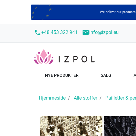
We deliver our products
call
mail
+48 453 322 941
info@izpol.eu
NYE PRODUKTER
SALG
Hjemmeside
Alle stoffer
Pailletter & per