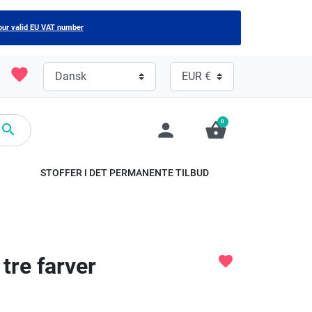
our valid EU VAT number
favorite
0
person
shopping_basket

STOFFER I DET PERMANENTE TILBUD
 tre farver
favorite