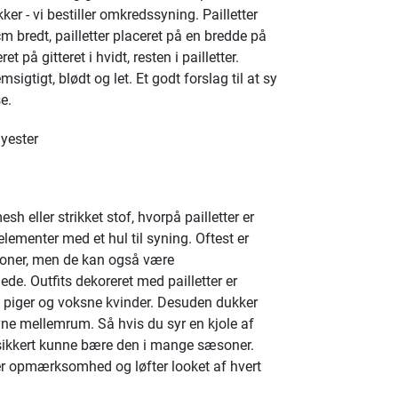
er - vi bestiller omkredssyning. Pailletter
cm bredt, pailletter placeret på en bredde på
t på gitteret i hvidt, resten i pailletter.
msigtigt, blødt og let. Et godt forslag til at sy
e.
yester
esh eller strikket stof, hvorpå pailletter er
elementer med et hul til syning. Oftest er
ioner, men de kan også være
ede. Outfits dekoreret med pailletter er
piger og voksne kvinder. Desuden dukker
e mellemrum. Så hvis du syr en kjole af
lt sikkert kunne bære den i mange sæsoner.
er opmærksomhed og løfter looket af hvert