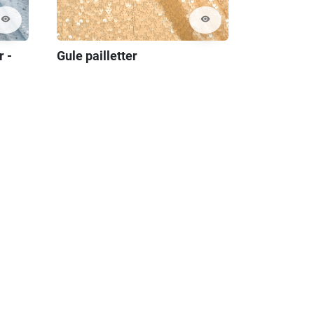
visibility
visibility
Gule pailletter
r -