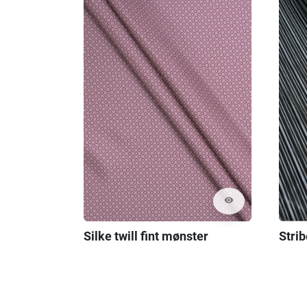
visibility
Silke twill fint mønster
Strib