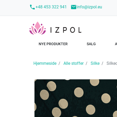
call
mail
+48 453 322 941
info@izpol.eu
NYE PRODUKTER
SALG
Hjemmeside
Alle stoffer
Silke
Silkec