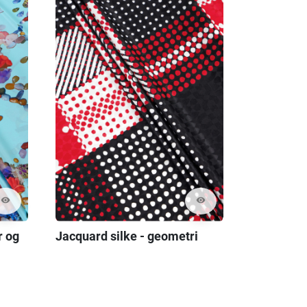
visibility
visibility
r og
Jacquard silke - geometri