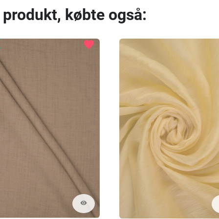
 produkt, købte også:
favorite
visibility