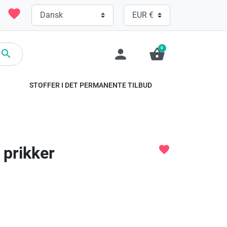
favorite
0
person
shopping_basket

STOFFER I DET PERMANENTE TILBUD
 prikker
favorite