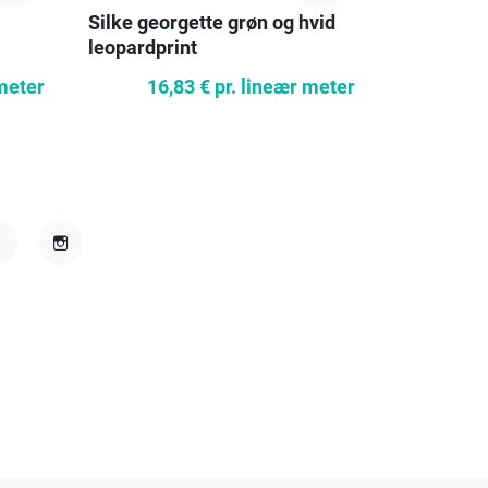
Silke georgette grøn og hvid
Tynd silk
leopardprint
mørk mar
 meter
16,83 €
pr. lineær meter
18,
acebook
Instagram