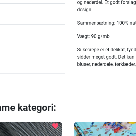
og nederdel. Et godt forslag 
design.
Sammensætning: 100% natur
Vægt: 90 g/mb
Silkecrepe er et delikat, tyn
sidder meget godt. Det kan br
bluser, nederdele, tørklæder,
mme kategori:
favorite