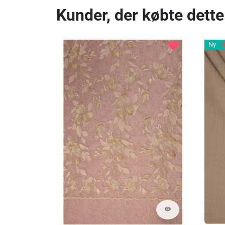
Kunder, der købte dette
favorite
Ny
visibility