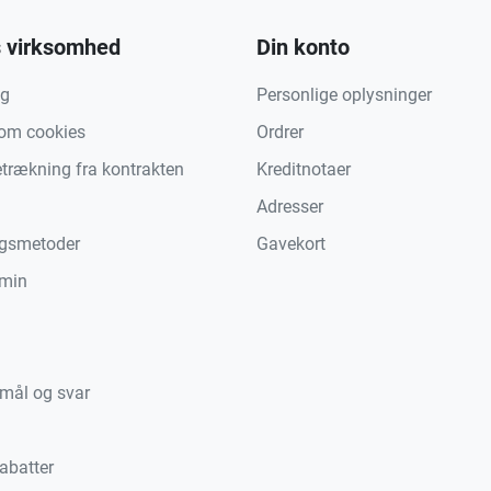
 virksomhed
Din konto
ng
Personlige oplysninger
 om cookies
Ordrer
etrækning fra kontrakten
Kreditnotaer
Adresser
ngsmetoder
Gavekort
min
mål og svar
abatter