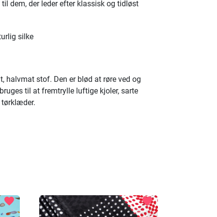
til dem, der leder efter klassisk og tidløst
lig silke
dt, halvmat stof. Den er blød at røre ved og
uges til at fremtrylle luftige kjoler, sarte
 tørklæder.
favorite
favorite