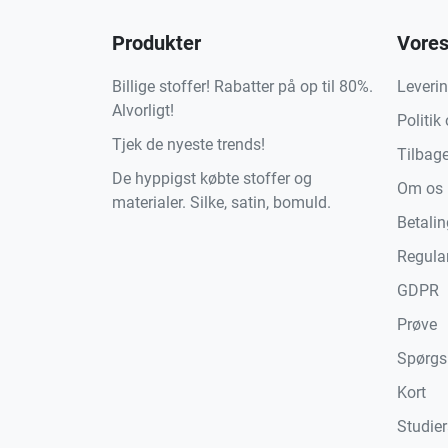
Produkter
Vores
Billige stoffer! Rabatter på op til 80%.
Leveri
Alvorligt!
Politik
Tjek de nyeste trends!
Tilbag
De hyppigst købte stoffer og
Om os
materialer. Silke, satin, bomuld.
Betali
Regula
GDPR
Prøve
Spørgs
Kort
Studier