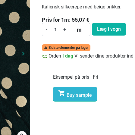
Italiensk silkecrepe med beige prikker.
Pris for
1
m:
55,07
€
Læg i vogn
m
-
+
Sidste elementer på lager

keyboard_arrow_right
Orden
I dag
Vi sender dine produkter ind
Næste
Eksempel på pris :
Fri

Buy sample