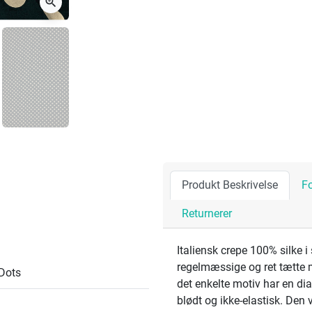
zoom_in
Produkt Beskrivelse
F
Returnerer
Italiensk crepe 100% silke i
regelmæssige og ret tætte m
 Dots
det enkelte motiv har en diam
blødt og ikke-elastisk. Den vi